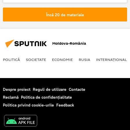
Încă 20 de materiale
Moldova-România
POLITICĂ
SOCIETATE
ECONOMIE
RUSIA
INTERNAŢIONAL
Despre proiect
Reguli de utilizare
Contacte
Reclamă
Politica de confidențialitate
Politica privind cookie-urile
Feedback