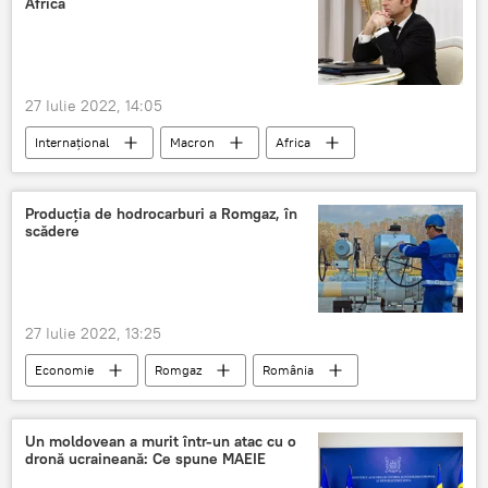
Africa
27 Iulie 2022, 14:05
Internaţional
Macron
Africa
Rusia
Situatia din Ucraina
Producția de hodrocarburi a Romgaz, în
scădere
27 Iulie 2022, 13:25
Economie
Romgaz
România
Un moldovean a murit într-un atac cu o
dronă ucraineană: Ce spune MAEIE