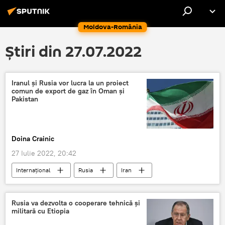
Moldova-România
Știri din 27.07.2022
Iranul și Rusia vor lucra la un proiect
comun de export de gaz în Oman și
Pakistan
Doina Crainic
27 Iulie 2022, 20:42
Internaţional
Rusia
Iran
Rusia va dezvolta o cooperare tehnică și
militară cu Etiopia