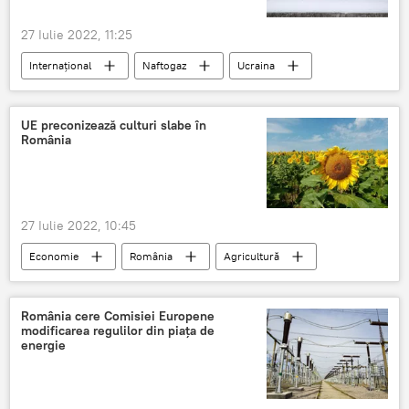
27 Iulie 2022, 11:25
Internaţional
Naftogaz
Ucraina
Situatia din Ucraina
emisiune de obligațiuni
UE preconizează culturi slabe în
România
27 Iulie 2022, 10:45
Economie
România
Agricultură
criza economică
Alimente
Produse alimentare
România cere Comisiei Europene
modificarea regulilor din piața de
energie