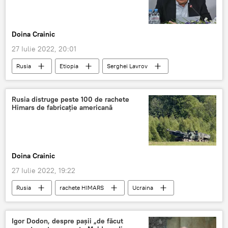
Doina Crainic
27 Iulie 2022, 20:01
Rusia
Etiopia
Serghei Lavrov
Rusia distruge peste 100 de rachete
Himars de fabricaţie americană
Doina Crainic
27 Iulie 2022, 19:22
Rusia
rachete HIMARS
Ucraina
Igor Dodon, despre pașii „de făcut