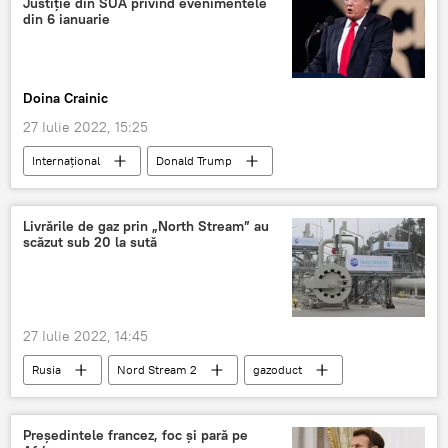
Justiție din SUA privind evenimentele
din 6 ianuarie
Doina Crainic
27 Iulie 2022, 15:25
Internaţional
Donald Trump
Livrările de gaz prin „North Stream” au
scăzut sub 20 la sută
27 Iulie 2022, 14:45
Rusia
Nord Stream 2
gazoduct
Rusia
Europa
gaz natural
Președintele francez, foc și pară pe