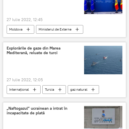
27 Iulie 2022, 12:45
Moldova
Ministerul de Externe
Republica Moldova
dronă
Rusia
Situatia din Ucraina
Explorările de gaze din Marea
Mediterană, reluate de turci
27 Iulie 2022, 12:05
Internaţional
Turcia
gaz natural
Marea Mediterană
„Naftogazul” ucrainean a intrat în
incapacitate de plată