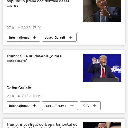
popular în presa occidentală decât
Lavrov
27 Iulie 2022, 17:01
Internaţional
Josep Borrell
Serghei Lavrov
Trump: SUA au devenit „o ţară
cerșetoare”
Doina Crainic
27 Iulie 2022, 16:19
Internaţional
Donald Trump
SUA
Trump, investigat de Departamentul de