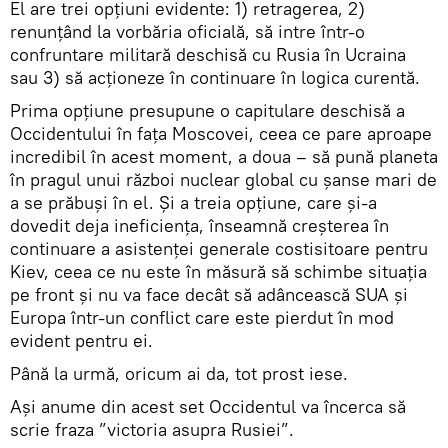
El are trei opțiuni evidente: 1) retragerea, 2)
renunțând la vorbăria oficială, să intre într-o
confruntare militară deschisă cu Rusia în Ucraina
sau 3) să acționeze în continuare în logica curentă.
Prima opțiune presupune o capitulare deschisă a
Occidentului în fața Moscovei, ceea ce pare aproape
incredibil în acest moment, a doua – să pună planeta
în pragul unui război nuclear global cu șanse mari de
a se prăbuși în el. Și a treia opțiune, care și-a
dovedit deja ineficiența, înseamnă creșterea în
continuare a asistenței generale costisitoare pentru
Kiev, ceea ce nu este în măsură să schimbe situația
pe front și nu va face decât să adâncească SUA și
Europa într-un conflict care este pierdut în mod
evident pentru ei.
Până la urmă, oricum ai da, tot prost iese.
Ași anume din acest set Occidentul va încerca să
scrie fraza ”victoria asupra Rusiei”.