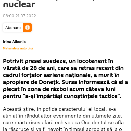
nuclear
08:00 21.07.2022
Abonare
Irina Alksnis
Materialele autorului
Potrivit presei suedeze, un locotenent în
vârstă de 28 de ani, care sa retras recent din
cadrul forțelor aeriene naționale, a murit în
apropiere de Donețk. Sursa informează că el a
plecat în zona de război acum câteva luni
pentru ”a-și împărtăși cunoștințele tactice”.
Această știre, în pofida caracterului ei local, s-a
aliniat în rândul altor evenimente din ultimele zile,
care mărturisesc fără echivoc că Occidentul se află
la răscruce și va fi nevoit în timpul apropiat să ia o