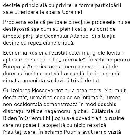
decizie principială cu privire la forma participării
sale ulterioare la soarta Ucrainei.
Problema este că pe toate direcțiile procesele nu se
desfășoară așa cum au planificat și au dorit de
ambele părți ale Oceanului Atlantic. Și situația
devine cu repeziciune critică.
Economia Rusiei a rezistat celei mai grele lovituri
aplicate de sancțiunile „infernale”. În schimb pentru
Europa și America acest lucru a devenit atât de
dureros încât nu pot să-l ascundă. Iar în toamnă
situația amenință să devină tristă de tot.
Cu izolarea Moscovei tot nu a prea mers. Mai mult
decât atât, urmărind ceea ce se întâmplă, lumea
non-occidentală demonstrează în mod deschis
disprețul față de hegemonul global. Călătoria lui
Biden în Orientul Mijlociu s-a dovedit a fi o rușine
care nu poate fi acoperită cu nicio retorică
însuflețitoare. În schimb Putin a avut ieri o vizită