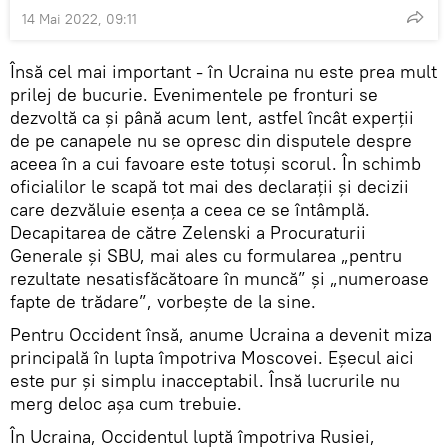
14 Mai 2022, 09:11
Însă cel mai important - în Ucraina nu este prea mult
prilej de bucurie. Evenimentele pe fronturi se
dezvoltă ca și până acum lent, astfel încât experții
de pe canapele nu se opresc din disputele despre
aceea în a cui favoare este totuși scorul. În schimb
oficialilor le scapă tot mai des declarații și decizii
care dezvăluie esența a ceea ce se întâmplă.
Decapitarea de către Zelenski a Procuraturii
Generale și SBU, mai ales cu formularea „pentru
rezultate nesatisfăcătoare în muncă” și „numeroase
fapte de trădare”, vorbește de la sine.
Pentru Occident însă, anume Ucraina a devenit miza
principală în lupta împotriva Moscovei. Eșecul aici
este pur și simplu inacceptabil. Însă lucrurile nu
merg deloc așa cum trebuie.
În Ucraina, Occidentul luptă împotriva Rusiei,