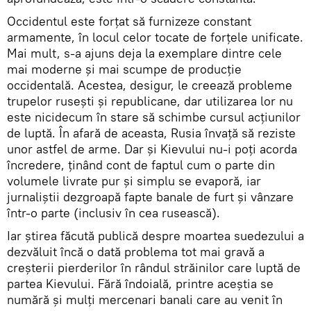
Occidentul este forțat să furnizeze constant
armamente, în locul celor tocate de forțele unificate.
Mai mult, s-a ajuns deja la exemplare dintre cele
mai moderne și mai scumpe de producție
occidentală. Acestea, desigur, le creează probleme
trupelor rusești și republicane, dar utilizarea lor nu
este nicidecum în stare să schimbe cursul acțiunilor
de luptă. În afară de aceasta, Rusia învață să reziste
unor astfel de arme. Dar și Kievului nu-i poți acorda
încredere, ținând cont de faptul cum o parte din
volumele livrate pur și simplu se evaporă, iar
jurnaliștii dezgroapă fapte banale de furt și vânzare
într-o parte (inclusiv în cea rusească).
Iar știrea făcută publică despre moartea suedezului a
dezvăluit încă o dată problema tot mai gravă a
creșterii pierderilor în rândul străinilor care luptă de
partea Kievului. Fără îndoială, printre aceștia se
numără și mulți mercenari banali care au venit în