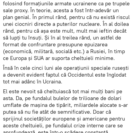
folosind formațiunile armate ucrainene ca pe trupele
sale proxy. În teorie, acesta a fost într-adevăr un
plan genial. În primul rând, pentru că nu există riscul
unei ciocniri directe a puterilor nucleare. În al doilea
rând, pentru că așa este mult, mult mai ieftin decât
să lupți tu însuți. Și în al treilea rând, un astfel de
format de confruntare presupune epuizarea
(economică, militară, socială etc.) a Rusiei, în timp
ce Europa și SUA ar suporta cheltuieli minime.
Însă în cele cinci luni ale operațiunii speciale rusești
a devenit evident faptul că Occidentul este înglodat
tot mai adânc în Ucraina.
El este nevoit să cheltuiască tot mai mulți bani pe
asta. Da, pe fundalul bulelor de trilioane de dolari
umflate de mașina de tipărit, miliardele alocate s-ar
putea să nu fie atât de semnificative. Doar că
sprijinul societăților europene și americane pentru
aceste cheltuieli, pe fundalul crize interne care se
aprofundează, este într-o scădere constantă.