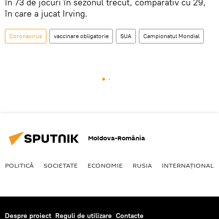
în 73 de jocuri în sezonul trecut, comparativ cu 29,
în care a jucat Irving.
Coronavirus
vaccinare obligatorie
SUA
Campionatul Mondial
Moldova-România
POLITICĂ
SOCIETATE
ECONOMIE
RUSIA
INTERNAŢIONAL
Despre proiect
Reguli de utilizare
Contacte