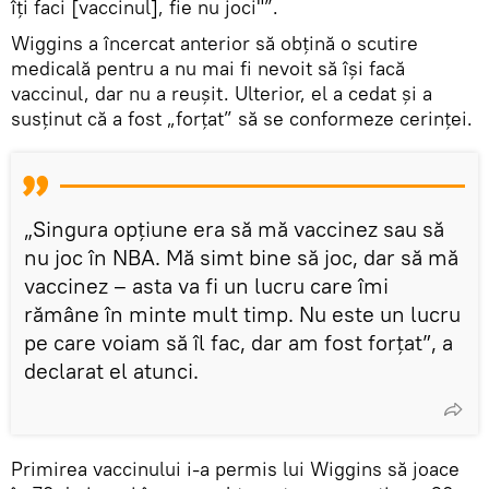
îţi faci [vaccinul], fie nu joci"”.
Wiggins a încercat anterior să obțină o scutire
medicală pentru a nu mai fi nevoit să îşi facă
vaccinul, dar nu a reușit. Ulterior, el a cedat și a
susţinut că a fost „forțat” să se conformeze cerinţei.
„Singura opţiune era să mă vaccinez sau să
nu joc în NBA. Mă simt bine să joc, dar să mă
vaccinez – asta va fi un lucru care îmi
rămâne în minte mult timp. Nu este un lucru
pe care voiam să îl fac, dar am fost forțat”, a
declarat el atunci.
Primirea vaccinului i-a permis lui Wiggins să joace