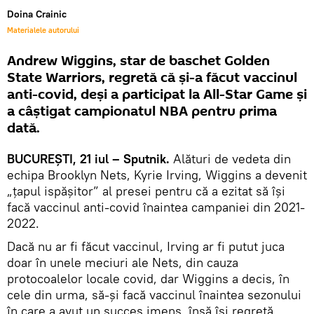
Doina Crainic
Materialele autorului
Andrew Wiggins, star de baschet Golden
State Warriors, regretă că și-a făcut vaccinul
anti-covid, deşi a participat la All-Star Game și
a câştigat campionatul NBA pentru prima
dată.
BUCUREŞTI, 21 iul – Sputnik.
Alături de vedeta din
echipa Brooklyn Nets, Kyrie Irving, Wiggins a devenit
„țapul ispășitor” al presei pentru că a ezitat să îşi
facă vaccinul anti-covid înaintea campaniei din 2021-
2022.
Dacă nu ar fi făcut vaccinul, Irving ar fi putut juca
doar în unele meciuri ale Nets, din cauza
protocoalelor locale covid, dar Wiggins a decis, în
cele din urma, să-și facă vaccinul înaintea sezonului
în care a avut un succes imens, însă îşi regretă