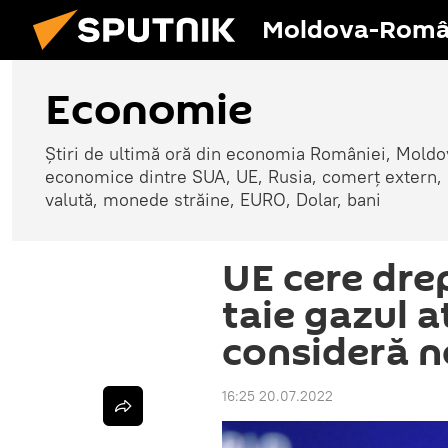
Moldova-Româ
Economie
Știri de ultimă oră din economia României, Moldove
economice dintre SUA, UE, Rusia, comerț extern, r
valută, monede străine, EURO, Dolar, bani
UE cere drep
taie gazul 
consideră n
16:25 20.07.2022