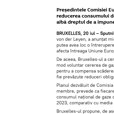
Președintele Comisiei E
reducerea consumului de 
aibă dreptul de a impun
BRUXELLES, 20 iul – Sputni
von der Leyen, a anunțat mie
putea avea loc o întrerupere
afecta întreaga Uniune Eur
De aceea, Bruxelles-ul a ce
mod voluntar cererea de gaz
pentru a compensa scăderea 
fie prevăzute reduceri obliga
Planul dezvăluit de Comisia 
membre, prevede ca fiecare ț
consumul național de gaze c
2023, comparativ cu media ul
Bruxelles-ul propune, de a