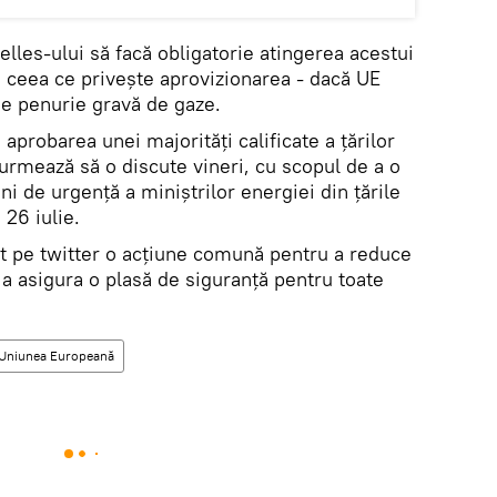
lles-ului să facă obligatorie atingerea acestui
n ceea ce privește aprovizionarea - dacă UE
de penurie gravă de gaze.
probarea unei majorități calificate a țărilor
 urmează să o discute vineri, cu scopul de a o
ni de urgență a miniștrilor energiei din țările
26 iulie.
t pe twitter o acțiune comună pentru a reduce
a asigura o plasă de siguranță pentru toate
Uniunea Europeană