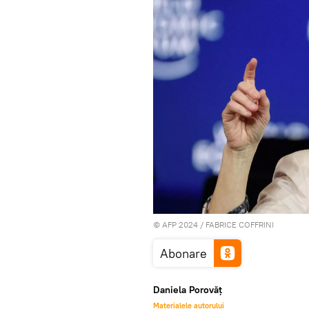
© AFP 2024 / FABRICE COFFRINI
Abonare
Daniela Porovăț
Materialele autorului