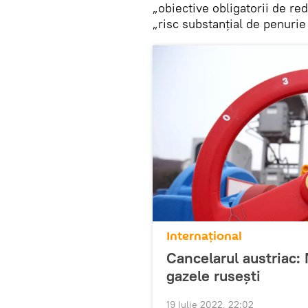
„obiective obligatorii de re
„risc substanțial de penurie
Internaţional
Cancelarul austriac:
gazele rusești
19 Iulie 2022, 22:02