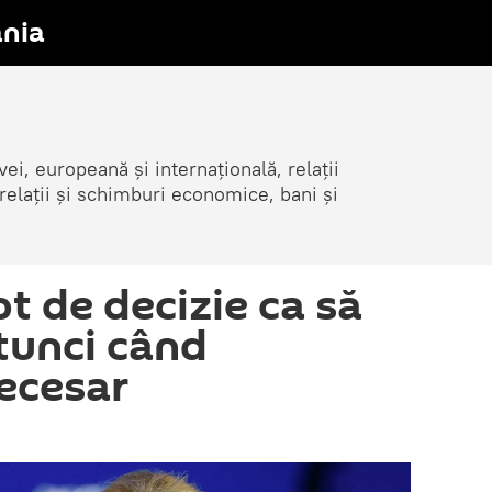
nia
i, europeană și internațională, relații
elații și schimburi economice, bani și
t de decizie ca să
atunci când
ecesar