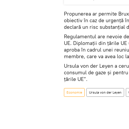
Propunerea ar permite Bruxe
obiectiv în caz de urgență î
declară un risc substanțial 
Regulamentul are nevoie de a
UE. Diplomații din țările UE
aproba în cadrul unei reuniu
membre, care va avea loc la 
Ursula von der Leyen a ceru
consumul de gaze și pentru 
țările UE”.
Economie
Ursula von der Leyen