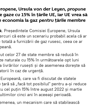
uropene, Ursula von der Leyen, propune
gaze cu 15% în țările UE, iar UE vrea să
e economia la gaz pentru țările membre
k
. Președintele Comisiei Europene, Ursula
rcuri că este un scenariu probabil acela că ar
 totală a furnizării de gaz rusesc, ceea ce ar
opeană.
rut celor 27 de state membre să reducă în
e naturale cu 15% în următoarele opt luni
livrărilor rusești și de asemenea dorește să
torii în caz de urgență.
Europeană, care va fi discutat de statele
ară să „facă tot posibilul" pentru a-și reduce
u cel puțin 15% între august 2022 și martie
timilor cinci ani în aceeași perioadă.
semenea, un mecanism care să stabilească