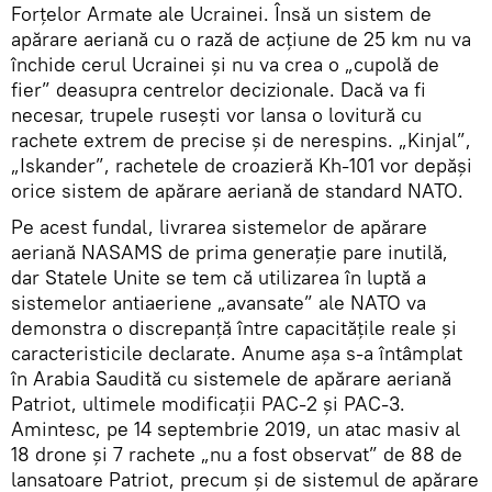
Forțelor Armate ale Ucrainei. Însă un sistem de
apărare aeriană cu o rază de acțiune de 25 km nu va
închide cerul Ucrainei și nu va crea o „cupolă de
fier” deasupra centrelor decizionale. Dacă va fi
necesar, trupele rusești vor lansa o lovitură cu
rachete extrem de precise și de nerespins. „Kinjal”,
„Iskander”, rachetele de croazieră Kh-101 vor depăși
orice sistem de apărare aeriană de standard NATO.
Pe acest fundal, livrarea sistemelor de apărare
aeriană NASAMS de prima generație pare inutilă,
dar Statele Unite se tem că utilizarea în luptă a
sistemelor antiaeriene „avansate” ale NATO va
demonstra o discrepanță între capacitățile reale și
caracteristicile declarate. Anume așa s-a întâmplat
în Arabia Saudită cu sistemele de apărare aeriană
Patriot, ultimele modificații PAC-2 și PAC-3.
Amintesc, pe 14 septembrie 2019, un atac masiv al
18 drone și 7 rachete „nu a fost observat” de 88 de
lansatoare Patriot, precum și de sistemul de apărare