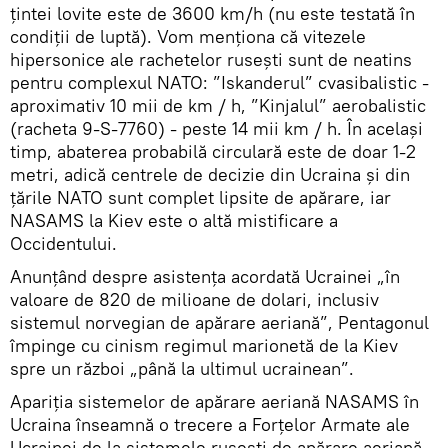
țintei lovite este de 3600 km/h (nu este testată în
condiții de luptă). Vom menționa că vitezele
hipersonice ale rachetelor rusești sunt de neatins
pentru complexul NATO: ”Iskanderul” cvasibalistic -
aproximativ 10 mii de km / h, ”Kinjalul” aerobalistic
(racheta 9-S-7760) - peste 14 mii km / h. În același
timp, abaterea probabilă circulară este de doar 1-2
metri, adică centrele de decizie din Ucraina și din
țările NATO sunt complet lipsite de apărare, iar
NASAMS la Kiev este o altă mistificare a
Occidentului.
Anunțând despre asistența acordată Ucrainei „în
valoare de 820 de milioane de dolari, inclusiv
sistemul norvegian de apărare aeriană”, Pentagonul
împinge cu cinism regimul marionetă de la Kiev
spre un război „până la ultimul ucrainean”.
Apariția sistemelor de apărare aeriană NASAMS în
Ucraina înseamnă o trecere a Forțelor Armate ale
Ucrainei de la sistemele rusești de apărare aeriană