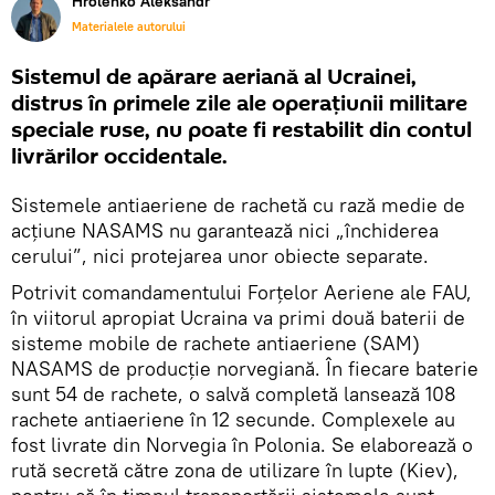
Hrolenko Aleksandr
Materialele autorului
Sistemul de apărare aeriană al Ucrainei,
distrus în primele zile ale operațiunii militare
speciale ruse, nu poate fi restabilit din contul
livrărilor occidentale.
Sistemele antiaeriene de rachetă cu rază medie de
acțiune NASAMS nu garantează nici „închiderea
cerului”, nici protejarea unor obiecte separate.
Potrivit comandamentului Forțelor Aeriene ale FAU,
în viitorul apropiat Ucraina va primi două baterii de
sisteme mobile de rachete antiaeriene (SAM)
NASAMS de producție norvegiană. În fiecare baterie
sunt 54 de rachete, o salvă completă lansează 108
rachete antiaeriene în 12 secunde. Complexele au
fost livrate din Norvegia în Polonia. Se elaborează o
rută secretă către zona de utilizare în lupte (Kiev),