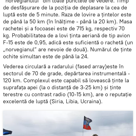
”norvegianului” din toate punctele de vedere. Timp
de desfășurare de la poziția de deplasare la cea de
luptă este de 5 minute. Raza de lovire a țintelor este
de până la 50 km (în înălțime - până la 20 km). Masa
rachetei și a focoasei este de 715 kg, respectiv 70
kg. Probabilitatea de a lovi ținta aeriană de tip avion
F-15 este de 0,95, adică este suficientă o rachetă (un
„norvegianul” are nevoie de două). Numărul de ținte
ochite simultan este de până la 24.
Vederea circulară a radarului (fased array)este în
sectorul de 70 de grade, depărtarea instrumentală -
120 km. Complexul este capabil să lovească ținte la
suprafața apei (la o distanță de 3-25 km) și ținte
terestre cu contrast radio (10-15 km), are o reputație
excelentă de luptă (Siria, Libia, Ucraina).