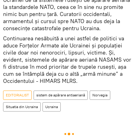
la standardele NATO, ceea ce în sine nu promite
nimic bun pentru țară. Curatorii occidentali,
armamentul și cursul spre NATO au dus deja la
consecințe catastrofale pentru Ucraina.
Continuarea nesăbuită a unei astfel de politici va
aduce Forțelor Armate ale Ucrainei și populației
civile doar noi nenorociri, lipsuri, victime. Și,
evident, sistemele de apărare aeriană NASAMS vor
fi distruse în mod prioritar de trupele rusești, așa
cum se întâmplă deja cu o altă „armă minune” a
Occidentului - HIMARS MLRS.
EDITORIALIST
sistem de apărare antiaeriană
Norvegia
Situatia din Ucraina
Ucraina