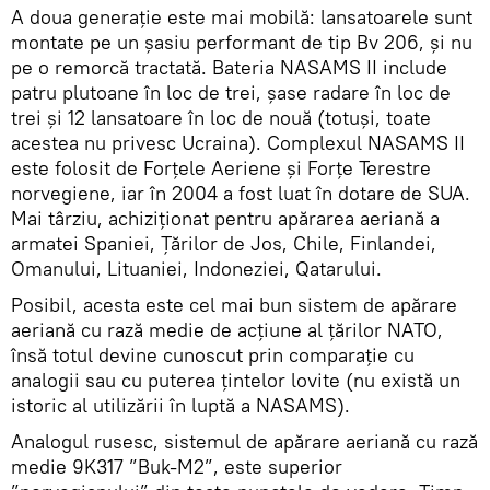
A doua generație este mai mobilă: lansatoarele sunt
montate pe un șasiu performant de tip Bv 206, și nu
pe o remorcă tractată. Bateria NASAMS II include
patru plutoane în loc de trei, șase radare în loc de
trei și 12 lansatoare în loc de nouă (totuși, toate
acestea nu privesc Ucraina). Complexul NASAMS II
este folosit de Forțele Aeriene și Forțe Terestre
norvegiene, iar în 2004 a fost luat în dotare de SUA.
Mai târziu, achiziționat pentru apărarea aeriană a
armatei Spaniei, Țărilor de Jos, Chile, Finlandei,
Omanului, Lituaniei, Indoneziei, Qatarului.
Posibil, acesta este cel mai bun sistem de apărare
aeriană cu rază medie de acțiune al țărilor NATO,
însă totul devine cunoscut prin comparație cu
analogii sau cu puterea țintelor lovite (nu există un
istoric al utilizării în luptă a NASAMS).
Analogul rusesc, sistemul de apărare aeriană cu rază
medie 9K317 ”Buk-M2”, este superior