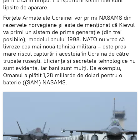
pentru că în timpul transportării sistemele sunt
lipsite de apărare.
Forțele Armate ale Ucrainei vor primi NASAMS din
rezervele norvegiene și este de menționat că Kievul
va primi un sistem de prima generație (din trei
posibile), modelul anului 1998. NATO nu vrea să
livreze cea mai nouă tehnică militară – este prea
mare riscul capturării acesteia în Ucraina de către
trupele rusești. Eficiența și secretele tehnologice nu
sunt evidente, iar bani sunt mulți. De exemplu,
Omanul a plătit 1,28 miliarde de dolari pentru o
baterie ((SAM) NASAMS.