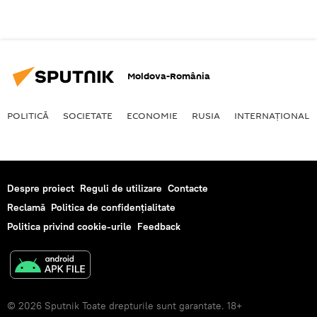
Moldova-România
POLITICĂ
SOCIETATE
ECONOMIE
RUSIA
INTERNAŢIONAL
Despre proiect
Reguli de utilizare
Contacte
Reclamă
Politica de confidențialitate
Politica privind cookie-urile
Feedback
© 2026 Sputnik Toate drepturile sunt garantate. 18+