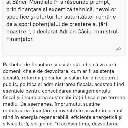
al Băncii Mondiale în a răspunde prompt,
prin finanţare şi expertiză tehnică, nevoilor
specifice şi eforturilor autorităţilor române
de a spori potenţialul de creştere al ţării
noastre.", a declarat Adrian Câciu, ministrul
Finanţelor.
Pachetul de finanţare şi asistenţă tehnică vizează
domenii cheie de dezvoltare, cum ar fi asistenţa
socială, reforma pensiilor şi salariilor din sectorul
public, politica şi administrarea fiscală, acestea fiind
esenţiale pentru consolidarea managementului
fiscal şi încurajarea sustenabilităţii fiscale pe termen
mediu. De asemenea, împrumutul susţine
mobilizarea finanţării şi investiţiile private în primul
rând în energia regenerabilă, eficienţa energetică şi
silvicultură, sprijinind, în acelaşi timp, dezvoltarea