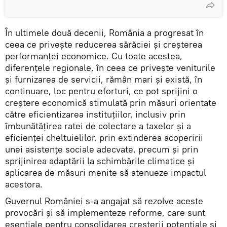
În ultimele două decenii, România a progresat în
ceea ce priveşte reducerea sărăciei şi creşterea
performanţei economice. Cu toate acestea,
diferenţele regionale, în ceea ce priveşte veniturile
şi furnizarea de servicii, rămân mari şi există, în
continuare, loc pentru eforturi, ce pot sprijini o
creştere economică stimulată prin măsuri orientate
către eficientizarea instituţiilor, inclusiv prin
îmbunătăţirea ratei de colectare a taxelor şi a
eficienţei cheltuielilor, prin extinderea acoperirii
unei asistenţe sociale adecvate, precum şi prin
sprijinirea adaptării la schimbările climatice şi
aplicarea de măsuri menite să atenueze impactul
acestora.
Guvernul României s-a angajat să rezolve aceste
provocări şi să implementeze reforme, care sunt
esenţiale pentru consolidarea creşterii potenţiale şi