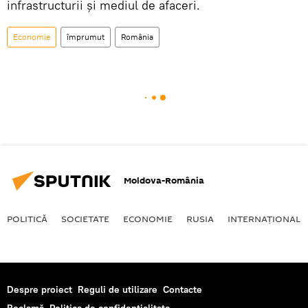
infrastructurii şi mediul de afaceri.
Economie
împrumut
România
Moldova-România
POLITICĂ
SOCIETATE
ECONOMIE
RUSIA
INTERNAŢIONAL
Despre proiect
Reguli de utilizare
Contacte
Reclamă
Politica de confidențialitate