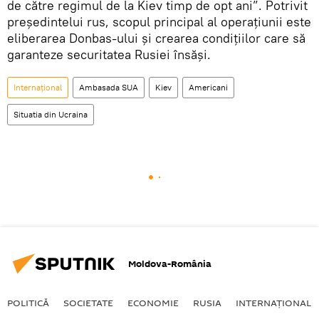
de către regimul de la Kiev timp de opt ani”. Potrivit
președintelui rus, scopul principal al operațiunii este
eliberarea Donbas-ului și crearea condițiilor care să
garanteze securitatea Rusiei însăși.
Internaţional
Ambasada SUA
Kiev
Americani
Situatia din Ucraina
Moldova-România
POLITICĂ
SOCIETATE
ECONOMIE
RUSIA
INTERNAŢIONAL