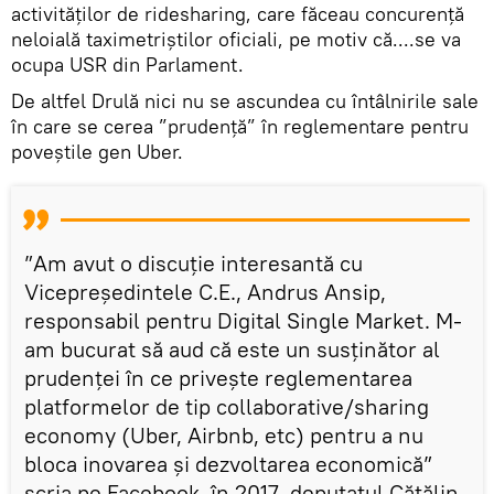
activităților de ridesharing, care făceau concurență
neloială taximetriștilor oficiali, pe motiv că....se va
ocupa USR din Parlament.
De altfel Drulă nici nu se ascundea cu întâlnirile sale
în care se cerea ”prudență” în reglementare pentru
poveștile gen Uber.
”Am avut o discuție interesantă cu
Vicepreședintele C.E., Andrus Ansip,
responsabil pentru Digital Single Market. M-
am bucurat să aud că este un susținător al
prudenței în ce privește reglementarea
platformelor de tip collaborative/sharing
economy (Uber, Airbnb, etc) pentru a nu
bloca inovarea și dezvoltarea economică”
scria pe Facebook, în 2017, deputatul Cătălin