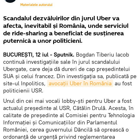
Materialele autorului
Scandalul dezvăluirilor din jurul Uber va
afecta, inevitabil și România, unde serviciul
de ride-sharing a beneficiat de susținerea
puternică a unor politicieni.
BUCUREȘTI, 12 iul - Sputnik.
Bogdan Tiberiu Iacob
continuă investigațiile sale în jurul scandalului
Ubergate, care deja dă dureri de cap președintelui
SUA și celui francez. Din investigația sa, publicată pe
site-ul Inpolitics,
avocații Uber în România
au fost
politicienii USR.
Unul din cei mai vocali lobby-ști pentru Uber a fost
actualul președinte al USR, Cătălin Drulă. Acesta, în
calitate de președinte al Comisiei pentru Tehnologia
Informației și Comunicațiilor din Parlamentul
României, cerea guvernului Dăncilă să oprească o
ordonanță de urgență privind reglementarea