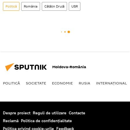
Politică
România
Cătălin Drulă
USR
Moldova-România
POLITICĂ
SOCIETATE
ECONOMIE
RUSIA
INTERNAŢIONAL
Despre proiect
Reguli de utilizare
Contacte
Reclamă
Politica de confidențialitate
Politica privind cookie-urile
Feedback