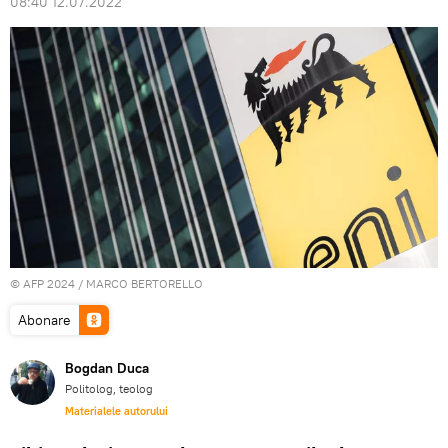
08:40 12.07.2022
© AFP 2024 / MARCO BERTORELLO
Abonare
Bogdan Duca
Politolog, teolog
Materialele autorului