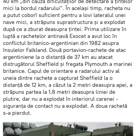
40 km „din cauza dificultăților de detectare a țintelor
mici la bordul radarului”. În același timp, racheta nu
a putut coborî suficient pentru a lovi lateralul unei
nave mici, a străpuns suprastructura și a explodat
după ce a zburat deasupra țintei. Prima utilizare în
luptă a rachetelor antinavă Exocet a avut loc în
conflictul britanico-argentinian din 1982 asupra
Insulelor Falkland. Două portavion-rachete de atac
argentiniene la o distanță de 37 km au atacat
distrugătorul Sheffield și fregata Plymouth a marinei
britanice. Capul de orientare a radarului activ al
uneia dintre rachete a capturat Sheffield la o
distanță de 12 km, a căzut la 2 metri deasupra apei, a
străpuns partea la 1,8 metri deasupra liniei de
plutire, dar nu a explodat în interiorul carenei -
siguranța de contact nu a explodat. A doua rachetă
s-a pierdut.