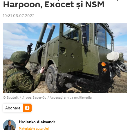
Harpoon, Exocet și NSM
10:31 03.07.2022
© Sputnik / Игорь Зарембо
/
Accesați arhiva multimedia
Abonare
Hrolenko Aleksandr
Materialele autorului