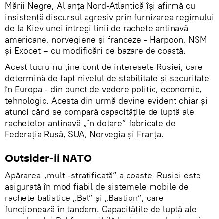
Mării Negre, Alianța Nord-Atlantică își afirmă cu
insistență discursul agresiv prin furnizarea regimului
de la Kiev unei întregi linii de rachete antinavă
americane, norvegiene și franceze - Harpoon, NSM
și Exocet – cu modificări de bazare de coastă.
Acest lucru nu ține cont de interesele Rusiei, care
determină de fapt nivelul de stabilitate și securitate
în Europa - din punct de vedere politic, economic,
tehnologic. Acesta din urmă devine evident chiar și
atunci când se compară capacitățile de luptă ale
rachetelor antinavă „în dotare” fabricate de
Federația Rusă, SUA, Norvegia și Franța.
Outsider-ii NATO
Apărarea „multi-stratificată” a coastei Rusiei este
asigurată în mod fiabil de sistemele mobile de
rachete balistice „Bal” și „Bastion”, care
funcționează în tandem. Capacitățile de luptă ale