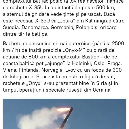
complexului Bal fac posibilă lovirea navelor inamice
cu rachete X-35U la o distanță de peste 500 km,
sistemul de ghidare vede ținte și pe uscat. Dacă
este necesar, X-35U va „zbura” din Kaliningrad către
Suedia, Danemarca, Germania, Polonia și oricare
dintre țările baltice.
Rachete supersonice și mai puternice (până la 2500
km / h) de înaltă precizie „Onyx-M” cu o rază de
acțiune de 800 km a complexului Bastion - de pe
coasta baltică pot „ajunge” la Helsinki, Oslo, Praga,
Viena, Finlanda, Norvegia, Lvov cu un focos de 300
de kilograme. Și aceasta nu este o figură de stil,
rachetele „Onyx” s-au prezentat bine în Siria și în
timpul operațiunii speciale rusești din Ucraina.