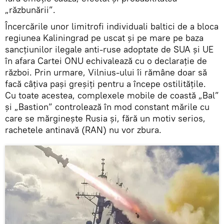
„răzbunării”.
Încercările unor limitrofi individuali baltici de a bloca
regiunea Kaliningrad pe uscat și pe mare pe baza
sancțiunilor ilegale anti-ruse adoptate de SUA și UE
în afara Cartei ONU echivalează cu o declarație de
război. Prin urmare, Vilnius-ului îi rămâne doar să
facă câțiva pași greșiți pentru a începe ostilitățile.
Cu toate acestea, complexele mobile de coastă „Bal”
și „Bastion” controlează în mod constant mările cu
care se mărginește Rusia și, fără un motiv serios,
rachetele antinavă (RAN) nu vor zbura.