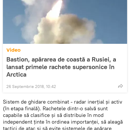
Video
Bastion, apărarea de coastă a Rusiei, a
lansat primele rachete supersonice în
Arctica
26 Septembrie 2018, 10:42
Sistem de ghidare combinat - radar inerțial și activ
(în etapa finală). Rachetele dintr-o salvă sunt
capabile să clasifice și să distribuie în mod
independent ținte în ordinea importanței, să aleagă
tactici de atac și să evite sistemele de apărare