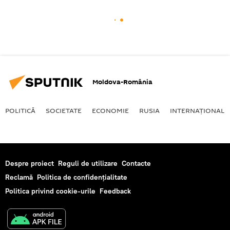
Moldova-România
POLITICĂ
SOCIETATE
ECONOMIE
RUSIA
INTERNAŢIONAL
Despre proiect
Reguli de utilizare
Contacte
Reclamă
Politica de confidențialitate
Politica privind cookie-urile
Feedback