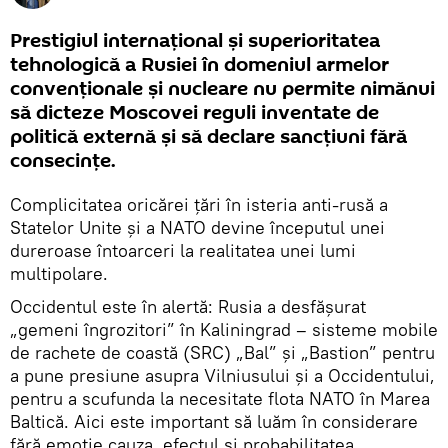
Prestigiul internațional și superioritatea
tehnologică a Rusiei în domeniul armelor
convenționale și nucleare nu permite nimănui
să dicteze Moscovei reguli inventate de
politică externă și să declare sancțiuni fără
consecințe.
Complicitatea oricărei țări în isteria anti-rusă a
Statelor Unite și a NATO devine începutul unei
dureroase întoarceri la realitatea unei lumi
multipolare.
Occidentul este în alertă: Rusia a desfășurat
„gemeni îngrozitori” în Kaliningrad – sisteme mobile
de rachete de coastă (SRC) „Bal” și „Bastion” pentru
a pune presiune asupra Vilniusului și a Occidentului,
pentru a scufunda la necesitate flota NATO în Marea
Baltică. Aici este important să luăm în considerare
fără emoție cauza, efectul și probabilitatea