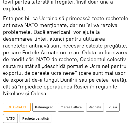
lovit partea laterală a fregatei, însă doar una a
explodat.
Este posibil ca Ucraina să primească toate rachetele
antinavă NATO menționate, dar nu își va rezolva
problemele. Dacă americanii vor ajuta la
desemnarea țintei, atunci pentru utilizarea
rachetelor antinavă sunt necesare calcule pregătite,
pe care Forțele Armate nu le au. Odată cu furnizarea
de modificări NATO de rachete, Occidentul colectiv
caută nu atât să „deschidă porturile Ucrainei pentru
exportul de cereale ucrainene” (care sunt mai ușor
de exportat de-a lungul Dunării sau pe calea ferată),
cât să împiedice operațiunea Rusiei în regiunile
Nikolaev și Odesa.
EDITORIALIST
Kaliningrad
Marea Baltică
Rachete
Rusia
NATO
Racheta balistică