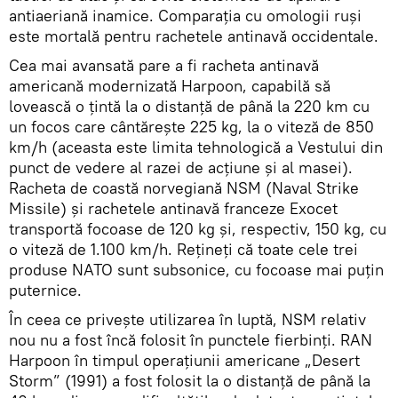
antiaeriană inamice. Comparația cu omologii ruși
este mortală pentru rachetele antinavă occidentale.
Cea mai avansată pare a fi racheta antinavă
americană modernizată Harpoon, capabilă să
lovească o țintă la o distanță de până la 220 km cu
un focos care cântărește 225 kg, la o viteză de 850
km/h (aceasta este limita tehnologică a Vestului din
punct de vedere al razei de acțiune și al masei).
Racheta de coastă norvegiană NSM (Naval Strike
Missile) și rachetele antinavă franceze Exocet
transportă focoase de 120 kg și, respectiv, 150 kg, cu
o viteză de 1.100 km/h. Rețineți că toate cele trei
produse NATO sunt subsonice, cu focoase mai puțin
puternice.
În ceea ce privește utilizarea în luptă, NSM relativ
nou nu a fost încă folosit în punctele fierbinți. RAN
Harpoon în timpul operațiunii americane „Desert
Storm” (1991) a fost folosit la o distanță de până la