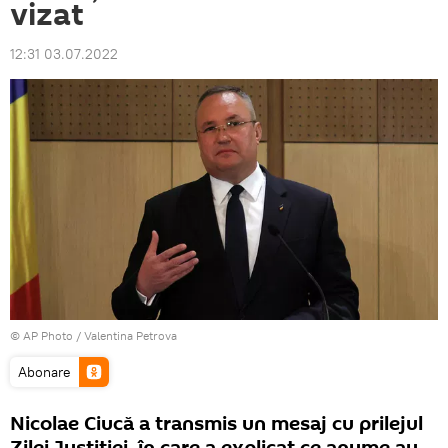
vizat
12:31 03.07.2022
© AP Photo / Valentina Petrova
Abonare
Nicolae Ciucă a transmis un mesaj cu prilejul
Zilei Justiției, în care a explicat ce anume au