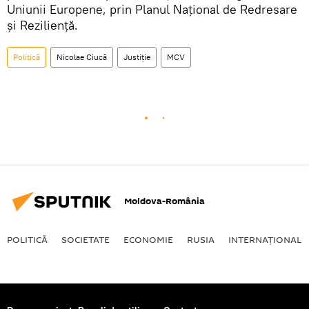
Uniunii Europene, prin Planul Naţional de Redresare
şi Rezilienţă.
Politică
Nicolae Ciucă
Justiție
MCV
Moldova-România
POLITICĂ
SOCIETATE
ECONOMIE
RUSIA
INTERNAŢIONAL