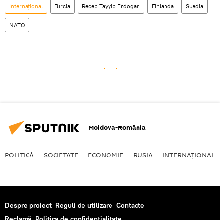
Internaţional
Turcia
Recep Tayyip Erdogan
Finlanda
Suedia
NATO
Moldova-România
POLITICĂ
SOCIETATE
ECONOMIE
RUSIA
INTERNAŢIONAL
Despre proiect
Reguli de utilizare
Contacte
Reclamă
Politica de confidențialitate