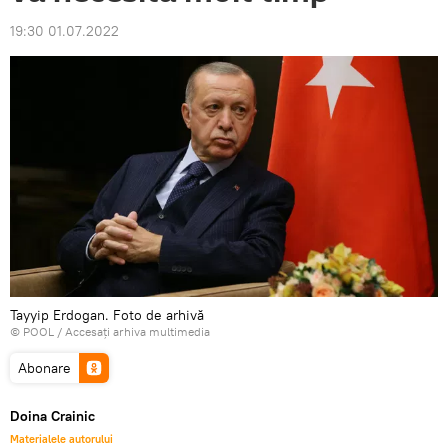
19:30 01.07.2022
Tayyip Erdogan. Foto de arhivă
© POOL
/
Accesați arhiva multimedia
Abonare
Doina Crainic
Materialele autorului