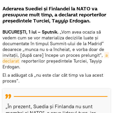
Aderarea Suediei și Finlandei la NATO va
presupune mult timp, a declarat reporterilor
președintele Turciei, Tayyip Erdogan.
BUCUREŞTI, 1 iul – Sputnik.
„Vom avea ocazia să
vedem cum se vor materializa deciziile luate și
documentate în timpul Summit-ului de la Madrid”
deoarece „munca nu s-a încheiat, e vorba doar de
invitații, [după care] începe un proces prelungit”,
a 
declarat
reporterilor președintele Turciei, Tayyip
Erdogan.
El a adăugat că „nu este clar cât timp va lua acest
proces”.
„În prezent, Suedia și Finlanda nu sunt
membri ai NATO”, a spus liderul turc, iar