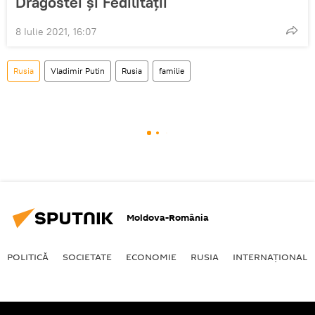
Dragostei și Fedilității
8 Iulie 2021, 16:07
Rusia
Vladimir Putin
Rusia
familie
Moldova-România
POLITICĂ
SOCIETATE
ECONOMIE
RUSIA
INTERNAŢIONAL