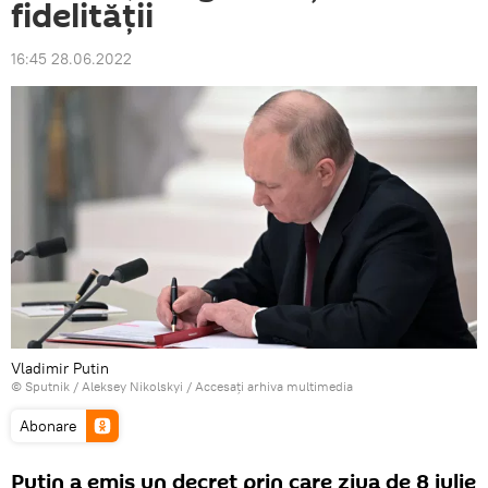
fidelității
16:45 28.06.2022
Vladimir Putin
© Sputnik / Aleksey Nikolskyi
/
Accesați arhiva multimedia
Abonare
Putin a emis un decret prin care ziua de 8 iulie