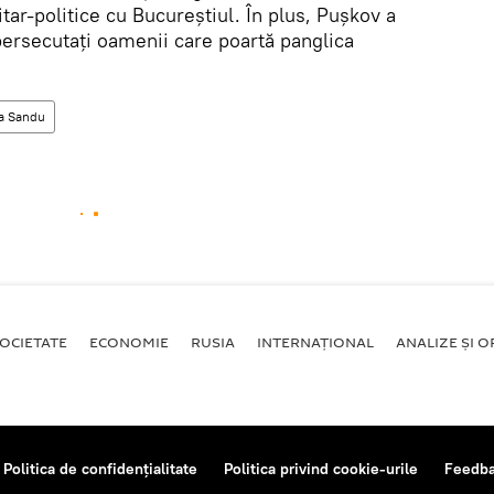
itar-politice cu Bucureștiul. În plus, Pușkov a
persecutați oamenii care poartă panglica
a Sandu
OCIETATE
ECONOMIE
RUSIA
INTERNAŢIONAL
ANALIZE ȘI OP
Politica de confidențialitate
Politica privind cookie-urile
Feedb