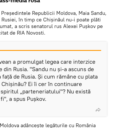
mass-media rusă
Președintele Republicii Moldova, Maia Sandu,
 Rusiei, în timp ce Chișinăul nu-i poate plăti
umat, a scris senatorul rus Alexei Pușkov pe
citat de RIA Novosti.
ovean a promulgat legea care interzice
 din Rusia. "Sandu nu și-a ascuns de
a față de Rusia. Și cum rămâne cu plata
 Chișinău? Ei îi cer în continuare
spiritul „parteneriatului"? Nu există
fi", a spus Pușkov.
b, Moldova adâncește legăturile cu România