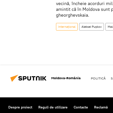
vecină, încheie acorduri mil
amintit că în Moldova sunt 
gheorghevskaia.
Internaţional
Aleksei Pușkov
Mai
Moldova-România
POLITICĂ
S
Despre proiect
Reguli de utilizare
Contacte
Reclamă