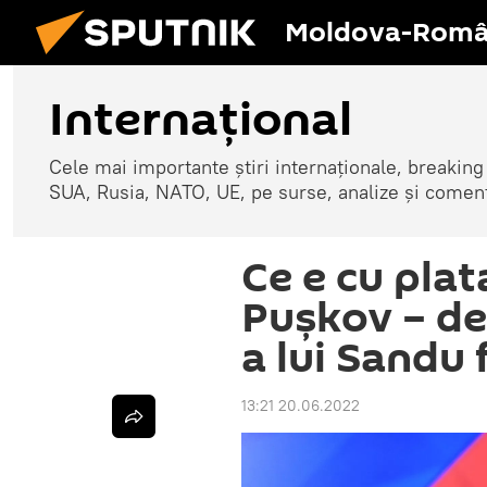
Moldova-Româ
Internaţional
Cele mai importante știri internaționale, breaking
SUA, Rusia, NATO, UE, pe surse, analize și coment
Ce e cu pla
Pușkov – des
a lui Sandu 
13:21 20.06.2022