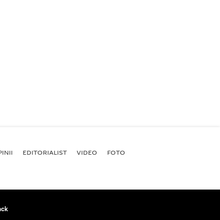
INII
EDITORIALIST
VIDEO
FOTO
ack