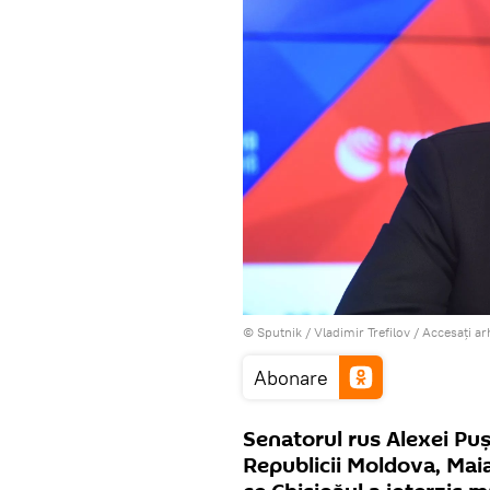
© Sputnik / Vladimir Trefilov
/
Accesați ar
Abonare
Senatorul rus Alexei Puș
Republicii Moldova, Mai