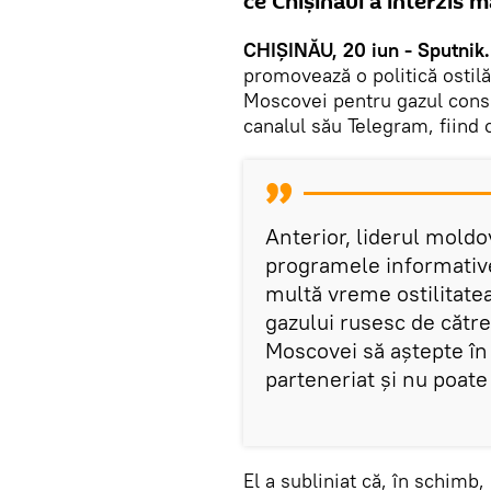
ce Chișinăul a interzis 
CHIȘINĂU, 20 iun - Sputnik.
promovează o politică ostilă
Moscovei pentru gazul cons
canalul său Telegram, fiind 
Anterior, liderul mold
programele informative
multă vreme ostilitate
gazului rusesc de către
Moscovei să aștepte în 
parteneriat și nu poate 
El a subliniat că, în schim