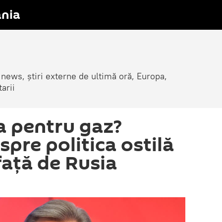
nia
 news, știri externe de ultimă oră, Europa,
arii
ta pentru gaz?
pre politica ostilă
față de Rusia