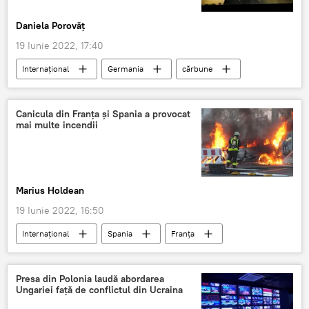
Daniela Porovăț
19 Iunie 2022, 17:40
Internaţional
Germania
cărbune
Centrala Electrică
gaz natural
Canicula din Franța și Spania a provocat
mai multe incendii
Marius Holdean
19 Iunie 2022, 16:50
Internaţional
Spania
Franța
Incendii
caniculă
Presa din Polonia laudă abordarea
Ungariei față de conflictul din Ucraina