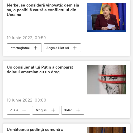
Merkel se consideră vinovată: demisia
sa, o posibilă cauză a conflictului din
Ucraina
19 Iunie 2022, 09:59
Internaţional
Angela Merkel
Germania
Un consilier al lui Putin a comparat
dolarul amercian cu un drog
19 Iunie 2022, 09:00
Rusia
Droguri
dolar
dolar american
Rusia
Vladimir Putin
Următoarea ședință comună a