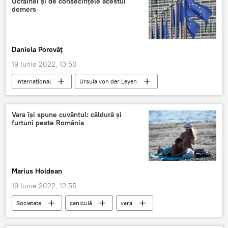
Ucrainei și de consecințele acestui
demers
Daniela Porovăț
19 Iunie 2022, 13:50
Internaţional
Ursula von der Leyen
Vladimir Zelenski
Situatia din Ucraina
Ucraina
UE
Vara își spune cuvântul: căldură și
furtuni peste România
Marius Holdean
19 Iunie 2022, 12:55
Societate
caniculă
vara
România
Căldură