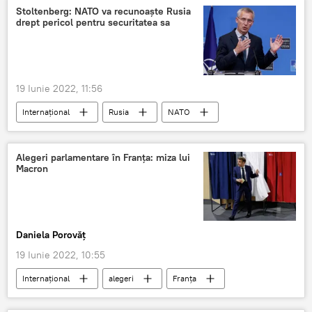
Stoltenberg: NATO va recunoaște Rusia
drept pericol pentru securitatea sa
19 Iunie 2022, 11:56
Internaţional
Rusia
NATO
Jens Stoltenberg
Alegeri parlamentare în Franța: miza lui
Macron
Daniela Porovăț
19 Iunie 2022, 10:55
Internaţional
alegeri
Franța
Emmanuel Macron