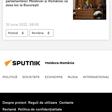
parlamentelor Moldovei și României va
avea loc la București
19 Iunie 2022, 08:00
Politică
România
Republica Moldova
Moldova-România
POLITICĂ
SOCIETATE
ECONOMIE
RUSIA
INTERNAŢIONAL
Despre proiect
Reguli de utilizare
Contacte
Reclamă
Politica de confidențialitate