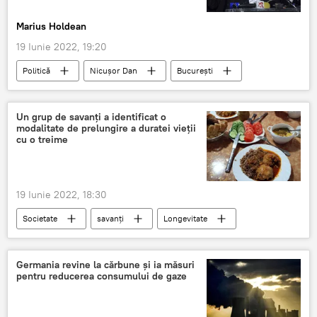
Marius Holdean
19 Iunie 2022, 19:20
Politică
Nicușor Dan
București
Energie termică
Rusia
Situatia din Ucraina
Un grup de savanți a identificat o
modalitate de prelungire a duratei vieții
cu o treime
19 Iunie 2022, 18:30
Societate
savanți
Longevitate
durata
Germania revine la cărbune și ia măsuri
pentru reducerea consumului de gaze