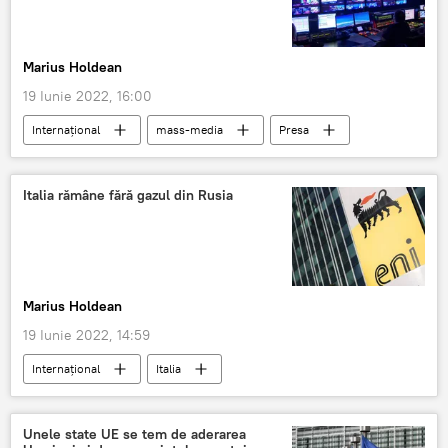
Marius Holdean
19 Iunie 2022, 16:00
Internaţional
mass-media
Presa
Polonia
Ungaria
Situatia din Ucraina
sancțiuni antirusești
Italia rămâne fără gazul din Rusia
Marius Holdean
19 Iunie 2022, 14:59
Internaţional
Italia
sancțiuni antirusești
gaz natural
Unele state UE se tem de aderarea