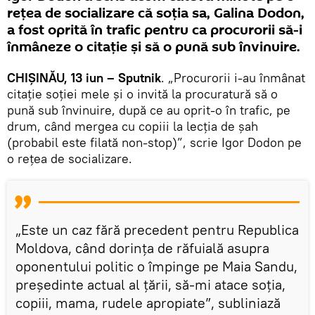
rețea de socializare că soția sa, Galina Dodon,
a fost oprită în trafic pentru ca procurorii să-i
înmâneze o citație și să o pună sub învinuire.
CHIȘINĂU, 13 iun – Sputnik
. „Procurorii i-au înmânat
citație soției mele și o invită la procuratură să o
pună sub învinuire, după ce au oprit-o în trafic, pe
drum, când mergea cu copiii la lecția de şah
(probabil este filată non-stop)”, scrie Igor Dodon pe
o rețea de socializare.
„Este un caz fără precedent pentru Republica
Moldova, când dorința de răfuială asupra
oponentului politic o împinge pe Maia Sandu,
președinte actual al țării, să-mi atace soția,
copiii, mama, rudele apropiate”, subliniază