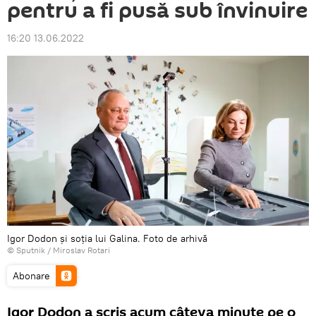
pentru a fi pusă sub învinuire
16:20 13.06.2022
Igor Dodon și soția lui Galina. Foto de arhivă
© Sputnik / Miroslav Rotari
Abonare
Igor Dodon a scris acum câteva minute pe o