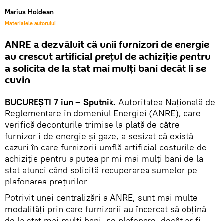
Marius Holdean
Materialele autorului
ANRE a dezvăluit că unii furnizori de energie
au crescut artificial prețul de achiziție pentru
a solicita de la stat mai mulți bani decât li se
cuvin
BUCUREȘTI 7 iun – Sputnik.
Autoritatea Națională de
Reglementare în domeniul Energiei (ANRE), care
verifică deconturile trimise la plată de către
furnizorii de energie și gaze, a sesizat că există
cazuri în care furnizorii umflă artificial costurile de
achiziție pentru a putea primi mai mulți bani de la
stat atunci când solicită recuperarea sumelor pe
plafonarea prețurilor.
Potrivit unei centralizări a ANRE, sunt mai multe
modalități prin care furnizorii au încercat să obțină
de la stat mai mulți bani, pe plafonare, decât ar fi