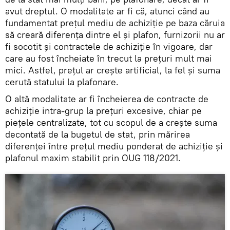
avut dreptul. O modalitate ar fi că, atunci când au
fundamentat prețul mediu de achiziție pe baza căruia
să creară diferența dintre el și plafon, furnizorii nu ar
fi socotit și contractele de achiziție în vigoare, dar
care au fost încheiate în trecut la prețuri mult mai
mici. Astfel, prețul ar crește artificial, la fel și suma
cerută statului la plafonare.
O altă modalitate ar fi încheierea de contracte de
achiziție intra-grup la prețuri excesive, chiar pe
piețele centralizate, tot cu scopul de a crește suma
decontată de la bugetul de stat, prin mărirea
diferenței între prețul mediu ponderat de achiziție și
plafonul maxim stabilit prin OUG 118/2021.