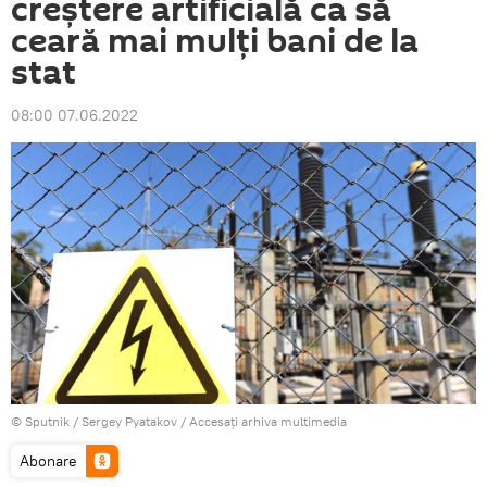
creștere artificială ca să
ceară mai mulți bani de la
stat
08:00 07.06.2022
© Sputnik / Sergey Pyatakov
/
Accesați arhiva multimedia
Abonare