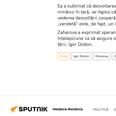
Ea a subliniat că dezvoltare
nimănui în țară, iar faptul c
vederea dezvoltării cooperă
„vendetă” este, de fapt, un i
Zaharova a exprimat speranța
înțelepciune ca să asigure o
țării, Igor Dodon.
Rusia
Igor Dodon
Moscova
C
Moldova-România
POLITICĂ
S