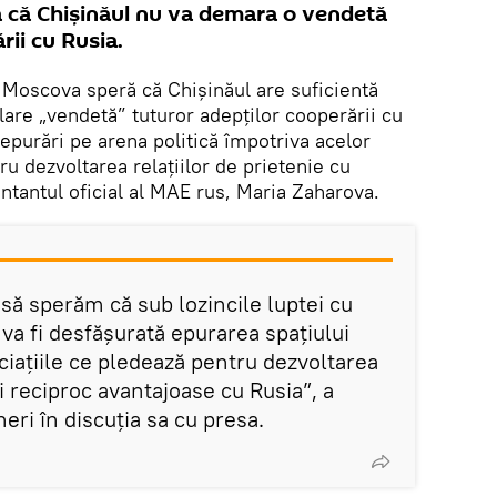
 că Chișinăul nu va demara o vendetă
rii cu Rusia.
. Moscova speră că Chișinăul are suficientă
lare „vendetă” tuturor adepților cooperării cu
 epurări pe arena politică împotriva acelor
ru dezvoltarea relațiilor de prietenie cu
ntantul oficial al MAE rus, Maria Zaharova.
să sperăm că sub lozincile luptei cu
va fi desfășurată epurarea spațiului
ociațiile ce pledează pentru dezvoltarea
și reciproc avantajoase cu Rusia”, a
ri în discuția sa cu presa.