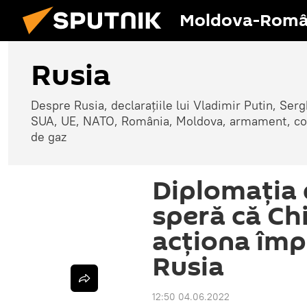
Moldova-Româ
Rusia
Despre Rusia, declarațiile lui Vladimir Putin, Sergh
SUA, UE, NATO, România, Moldova, armament, confli
de gaz
Diplomația 
speră că Ch
acționa împ
Rusia
12:50 04.06.2022