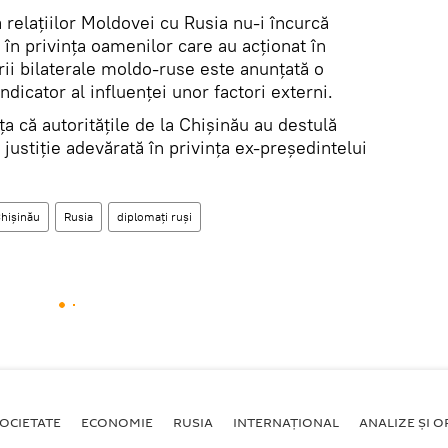
a relațiilor Moldovei cu Rusia nu-i încurcă
ă în privința oamenilor care au acționat în
rii bilaterale moldo-ruse este anunțată o
ndicator al influenței unor factori externi.
 că autoritățile de la Chișinău au destulă
 justiție adevărată în privința ex-președintelui
hișinău
Rusia
diplomați ruși
OCIETATE
ECONOMIE
RUSIA
INTERNAŢIONAL
ANALIZE ȘI OP