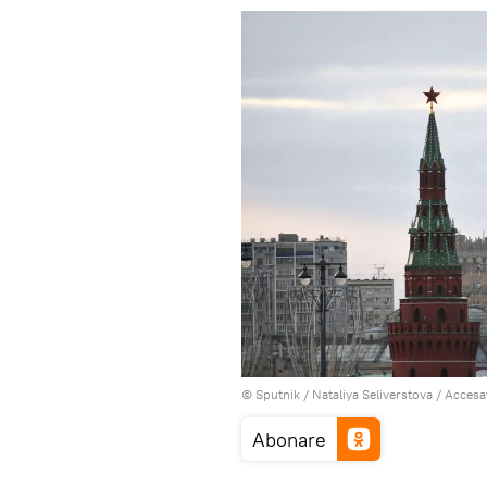
© Sputnik / Nataliya Seliverstova
/
Accesa
Abonare