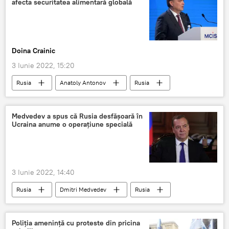
afecta securitatea alimentară globală
Doina Crainic
3 Iunie 2022, 15:20
Rusia
Anatoly Antonov
Rusia
criză alimentară
Criză globală
Medvedev a spus că Rusia desfășoară în
Ucraina anume o operațiune specială
3 Iunie 2022, 14:40
Rusia
Dmitri Medvedev
Rusia
Consiliul de Securitate
Poliția amenință cu proteste din pricina