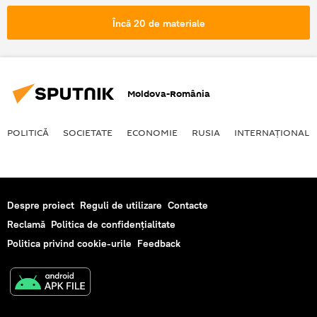
bază militară americană
Încă 20 de materiale
Moldova-România
POLITICĂ
SOCIETATE
ECONOMIE
RUSIA
INTERNAŢIONAL
Despre proiect
Reguli de utilizare
Contacte
Reclamă
Politica de confidențialitate
Politica privind cookie-urile
Feedback