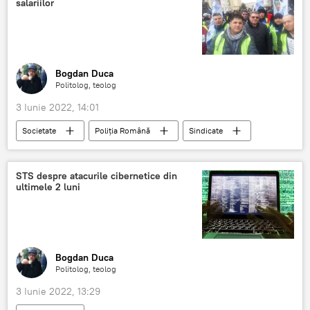
salariilor
Bogdan Duca
Politolog, teolog
3 Iunie 2022, 14:01
Societate
Poliția Română
Sindicate
proteste
STS despre atacurile cibernetice din
ultimele 2 luni
Bogdan Duca
Politolog, teolog
3 Iunie 2022, 13:29