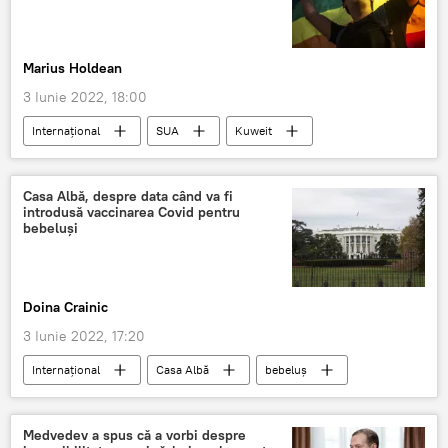
Marius Holdean
3 Iunie 2022, 18:00
Internaţional
SUA
Kuweit
LGBT
Casa Albă, despre data când va fi
introdusă vaccinarea Covid pentru
bebeluși
Doina Crainic
3 Iunie 2022, 17:20
Internaţional
Casa Albă
bebeluș
COVID-19
Medvedev a spus că a vorbi despre