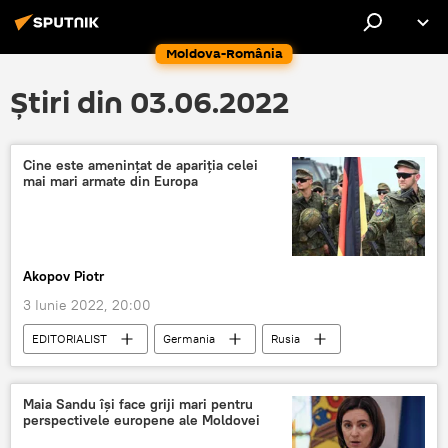
Moldova-România
Știri din 03.06.2022
Cine este amenințat de apariția celei
mai mari armate din Europa
Akopov Piotr
3 Iunie 2022, 20:00
EDITORIALIST
Germania
Rusia
Înarmare
reînarmare
Maia Sandu își face griji mari pentru
perspectivele europene ale Moldovei