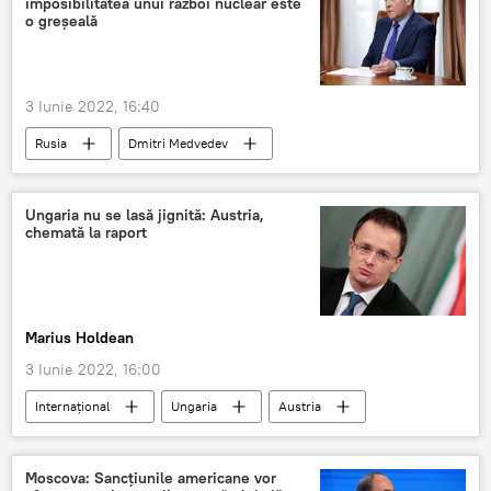
imposibilitatea unui război nuclear este
o greșeală
3 Iunie 2022, 16:40
Rusia
Dmitri Medvedev
Război nuclear
Rusia
Consiliul de Securitate
Ungaria nu se lasă jignită: Austria,
chemată la raport
Marius Holdean
3 Iunie 2022, 16:00
Internaţional
Ungaria
Austria
Moscova: Sancțiunile americane vor