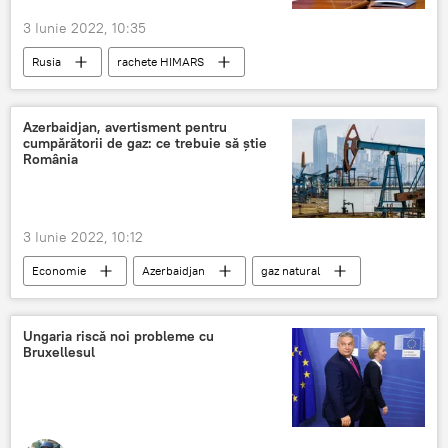
3 Iunie 2022, 10:35
Rusia
rachete HIMARS
Situatia din Ucraina
Azerbaidjan, avertisment pentru
cumpărătorii de gaz: ce trebuie să știe
România
3 Iunie 2022, 10:12
Economie
Azerbaidjan
gaz natural
Ungaria riscă noi probleme cu
Bruxellesul