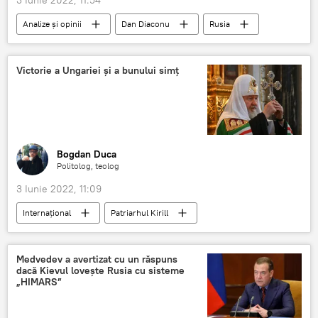
3 Iunie 2022, 11:54
Analize și opinii
Dan Diaconu
Rusia
SUA
Atac
Victorie a Ungariei și a bunului simț
Bogdan Duca
Politolog, teolog
3 Iunie 2022, 11:09
Internaţional
Patriarhul Kirill
Sancțiuni
UE
Rusia
Medvedev a avertizat cu un răspuns
dacă Kievul lovește Rusia cu sisteme
„HIMARS”