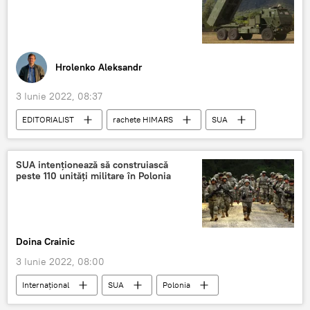
Hrolenko Aleksandr
3 Iunie 2022, 08:37
EDITORIALIST
rachete HIMARS
SUA
România
Situatia din Ucraina
Ucraina
SUA intenționează să construiască
peste 110 unităţi militare în Polonia
Doina Crainic
3 Iunie 2022, 08:00
Internaţional
SUA
Polonia
Militari americani
Armata americană