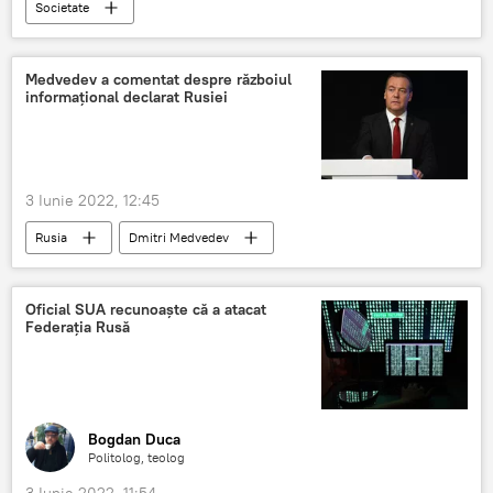
Societate
Serviciul de Telecomunicații Speciale
Atac
atacuri cibernetice
Medvedev a comentat despre războiul
informațional declarat Rusiei
3 Iunie 2022, 12:45
Rusia
Dmitri Medvedev
Război informațional
Rusia
Situatia din Ucraina
Oficial SUA recunoaște că a atacat
Federația Rusă
Bogdan Duca
Politolog, teolog