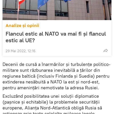
Analize și opinii
Flancul estic al NATO va mai fi și flancul
estic al UE?
29 Mai 2022, 12:16
Decenii de cursă a înarmărilor și turbulențe politico-
militare sunt răzbunarea inevitabilă a țărilor din
regiunea baltică (inclusiv Finlanda și Suedia) pentru
extinderea nesăbuită a NATO la est și nord-est,
pentru amenințări nemotivate la adresa Rusiei.
Excluzând posibilitatea unei soluții diplomatice
(pașnice și echitabile) la problemele securității
europene, Alianța Nord-Atlantică obligă Rusia să
acționeze prin toate celelalte mijloace legale.