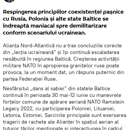
Respingerea principiilor coexistenței pașnice
cu Rusia, Polonia și alte state Baltice se
îndreaptă maniacal spre demilitarizare
conform scenariului ucrainean.
Alianța Nord-Atlantică nu a tras concluziile corecte
din „lecția ucraineană” și își continuă escaladarea
nesăbuită în regiunea Baltică. Creșterea activității
militare NATO în apropierea granițelor ruse poate
provoca, la un moment dat, un răspuns puternic din
partea Federației Ruse.
Nesfârșitul „dans al sabiei” din statele Baltice
continuă în perioada 30 mai-12 iunie cu manevrele
forțelor comune de apărare aeriană NATO Ramstein
Legacy 2022, cu participarea Poloniei, Lituaniei,
Letonia, Estoniei. Sarcinile principale sunt exersarea
tragerii de rachete ale Alianței în spațiul aerian al
tuturor țărilor menționate și interacțiunea în cadrul