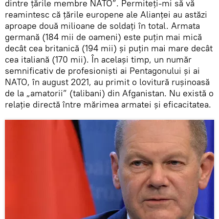
dintre țările membre NATO”. Permiteți-mi să vă
reamintesc că țările europene ale Alianței au astăzi
aproape două milioane de soldați în total. Armata
germană (184 mii de oameni) este puțin mai mică
decât cea britanică (194 mii) și puțin mai mare decât
cea italiană (170 mii). În același timp, un număr
semnificativ de profesioniști ai Pentagonului și ai
NATO, în august 2021, au primit o lovitură rușinoasă
de la „amatorii” (talibani) din Afganistan. Nu există o
relație directă între mărimea armatei și eficacitatea.