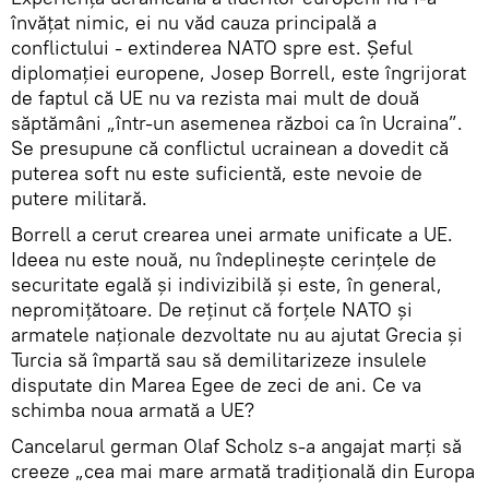
învățat nimic, ei nu văd cauza principală a
conflictului - extinderea NATO spre est. Șeful
diplomației europene, Josep Borrell, este îngrijorat
de faptul că UE nu va rezista mai mult de două
săptămâni „într-un asemenea război ca în Ucraina”.
Se presupune că conflictul ucrainean a dovedit că
puterea soft nu este suficientă, este nevoie de
putere militară.
Borrell a cerut crearea unei armate unificate a UE.
Ideea nu este nouă, nu îndeplinește cerințele de
securitate egală și indivizibilă și este, în general,
nepromițătoare. De reținut că forțele NATO și
armatele naționale dezvoltate nu au ajutat Grecia și
Turcia să împartă sau să demilitarizeze insulele
disputate din Marea Egee de zeci de ani. Ce va
schimba noua armată a UE?
Cancelarul german Olaf Scholz s-a angajat marți să
creeze „cea mai mare armată tradițională din Europa