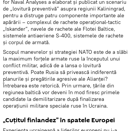
for Naval Analyses a elaborat și publicat un scenariu
de „lovitură preventivă” asupra regiunii Kaliningrad,
pentru a distruge patru componente importante ale
apărării – complexul de rachete operațional-tactic
„Iskander”, navele de rachete ale Flotei Baltice,
sistemele antiaeriene S-400, sistemele de rachete
și corpul de armată.
Scopul manevrelor și strategiei NATO este de a slăbi
la maximum forțele armate ruse la începutul unui
conflict militar, adică de a lansa o lovitură
preventivă. Poate Rusia să privească indiferentă
planurile și pregătirile agresive ale Alianței?
Întrebarea este retorică. Prin urmare, țările din
regiunea baltică vor deveni în mod firesc primele
candidate la demilitarizare după finalizarea
operațiunii militare speciale ruse în Ucraina.
„Cuțitul finlandez” în spatele Europei
Experiența ucraineană a liderilor europeni nu i-a