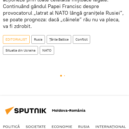
Continuând gândul Papei Francisc despre
provocatorul „latrat al NATO lângă granițele Rusiei”,
se poate prognoza: dacă „câinele” rău nu va pleca,
va fi zdrobit.
EDITORIALIST
Rusia
Țările Baltice
Conflict
Situatia din Ucraina
NATO
Moldova-România
POLITICĂ
SOCIETATE
ECONOMIE
RUSIA
INTERNAŢIONAL