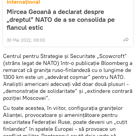
Internaţional
Mircea Geoană a declarat despre
„dreptul” NATO de a se consolida pe
flancul estic
30 Mai 2022, 08:00
Centrul pentru Strategie și Securitate „Scowcroft”
(strâns legat de NATO) într-o publicație Bloomberg a
remarcat că granița ruso-finlandeză cu o lungime de
1300 km este un „adevărat coșmar” pentru NATO.
Analiștii americani adecvați văd doar două plusuri -
„demonstrație de solidaritate” și „extindere contrară
poziției Moscovei”.
Cu toate acestea, în viitor, configurația granițelor
Alianței, provocatoare și amenințătoare pentru
securitatea Federației Ruse, poate deveni un „cuțit
finlandez” în spatele Europei - să provoace un
conflict militar. Pentagonul caută deja unde să