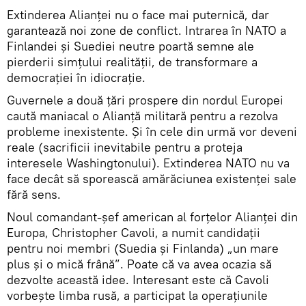
Extinderea Alianței nu o face mai puternică, dar
garantează noi zone de conflict. Intrarea în NATO a
Finlandei și Suediei neutre poartă semne ale
pierderii simțului realității, de transformare a
democrației în idiocrație.
Guvernele a două țări prospere din nordul Europei
caută maniacal o Alianță militară pentru a rezolva
probleme inexistente. Și în cele din urmă vor deveni
reale (sacrificii inevitabile pentru a proteja
interesele Washingtonului). Extinderea NATO nu va
face decât să sporească amărăciunea existenței sale
fără sens.
Noul comandant-șef american al forțelor Alianței din
Europa, Christopher Cavoli, a numit candidații
pentru noi membri (Suedia și Finlanda) „un mare
plus și o mică frână”. Poate că va avea ocazia să
dezvolte această idee. Interesant este că Cavoli
vorbește limba rusă, a participat la operațiunile