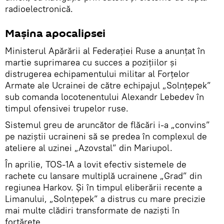
radioelectronică.
Mașina apocalipsei
Ministerul Apărării al Federației Ruse a anunțat în
martie suprimarea cu succes a pozițiilor și
distrugerea echipamentului militar al Forțelor
Armate ale Ucrainei de către echipajul „Solnțepek”
sub comanda locotenentului Alexandr Lebedev în
timpul ofensivei trupelor ruse.
Sistemul greu de aruncător de flăcări i-a „convins”
pe naziștii ucraineni să se predea în complexul de
ateliere al uzinei „Azovstal” din Mariupol.
În aprilie, TOS-1A a lovit efectiv sistemele de
rachete cu lansare multiplă ucrainene „Grad” din
regiunea Harkov. Și în timpul eliberării recente a
Limanului, „Solnțepek” a distrus cu mare precizie
mai multe clădiri transformate de naziști în
fortărețe.