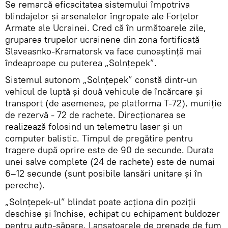
Se remarcă eficacitatea sistemului împotriva
blindajelor și arsenalelor îngropate ale Forțelor
Armate ale Ucrainei. Cred că în următoarele zile,
gruparea trupelor ucrainene din zona fortificată
Slaveasnko-Kramatorsk va face cunoaștință mai
îndeaproape cu puterea „Solnțepek”.
Sistemul autonom „Solnțepek” constă dintr-un
vehicul de luptă și două vehicule de încărcare și
transport (de asemenea, pe platforma T-72), muniție
de rezervă - 72 de rachete. Direcționarea se
realizează folosind un telemetru laser și un
computer balistic. Timpul de pregătire pentru
tragere după oprire este de 90 de secunde. Durata
unei salve complete (24 de rachete) este de numai
6–12 secunde (sunt posibile lansări unitare și în
pereche).
„Solnțepek-ul” blindat poate acționa din poziții
deschise și închise, echipat cu echipament buldozer
pentru auto-săpare. Lansatoarele de grenade de fum