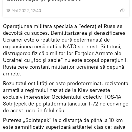
18 Mai 2022, 12:40
Operațiunea militară specială a Federației Ruse se
dezvoltă cu succes. Demilitarizarea și denazificarea
Ucrainei este o realitate dură determinată de
expansiunea nesăbuită a NATO spre est. Și totuși,
distrugerea fizică a militarilor Forțelor Armate ale
Ucrainei cu „foc și sabie” nu este scopul operațiunii.
Rusia cere constant militarilor ucraineni să depună
armele.
Rezultatul ostilităților este predeterminat, rezistența
armată a regimului nazist de la Kiev servește
exclusiv intereselor Occidentului colectiv. TOS-1A
Solnțepek de pe platforma tancului T-72 ne convinge
de acest lucru în felul său.
Puterea „Solnțepek” la o distanță de până la 10 km
este semnificativ superioară artileriei clasice: salva