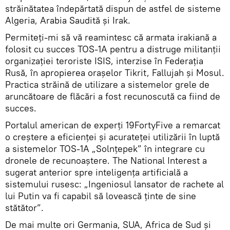
străinătatea îndepărtată dispun de astfel de sisteme
Algeria, Arabia Saudită și Irak.
Permiteți-mi să vă reamintesc că armata irakiană a
folosit cu succes TOS-1A pentru a distruge militanții
organizației teroriste ISIS, interzise în Federația
Rusă, în apropierea orașelor Tikrit, Fallujah și Mosul.
Practica străină de utilizare a sistemelor grele de
aruncătoare de flăcări a fost recunoscută ca fiind de
succes.
Portalul american de experți 19FortyFive a remarcat
o creștere a eficienței și acurateței utilizării în luptă
a sistemelor TOS-1A „Solnțepek” în integrare cu
dronele de recunoaștere. The National Interest a
sugerat anterior spre inteligența artificială a
sistemului rusesc: „Ingeniosul lansator de rachete al
lui Putin va fi capabil să lovească ținte de sine
stătător”.
De mai multe ori Germania, SUA, Africa de Sud și