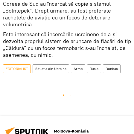
Coreea de Sud au încercat să copie sistemul
„Solnțepek”. Drept urmare, au fost preferate
rachetele de aviație cu un focos de detonare
volumetrică.
Este interesant că încercările ucrainene de a-și
dezvolta propriul sistem de aruncare de flăcări de tip
„Căldură” cu un focos termobaric s-au încheiat, de
asemenea, cu nimic.
EDITORIALIST
Situatia din Ucraina
Arme
Rusia
Donbas
Moldova-România