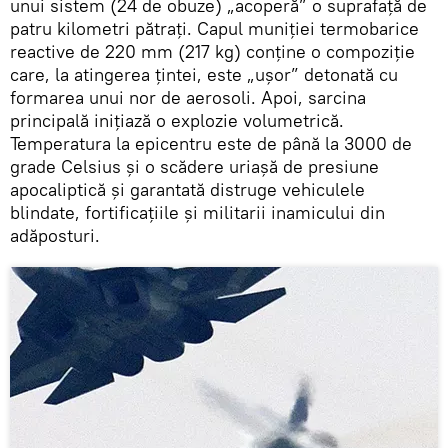
unui sistem (24 de obuze) „acoperă” o suprafață de
patru kilometri pătrați. Capul muniției termobarice
reactive de 220 mm (217 kg) conține o compoziție
care, la atingerea țintei, este „ușor” detonată cu
formarea unui nor de aerosoli. Apoi, sarcina
principală inițiază o explozie volumetrică.
Temperatura la epicentru este de până la 3000 de
grade Celsius și o scădere uriașă de presiune
apocaliptică și garantată distruge vehiculele
blindate, fortificațiile și militarii inamicului din
adăposturi.