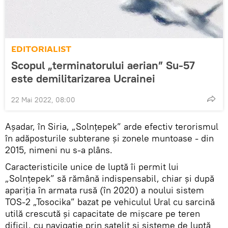
EDITORIALIST
Scopul „terminatorului aerian” Su-57
este demilitarizarea Ucrainei
22 Mai 2022, 08:00
Așadar, în Siria, „Solnțepek” arde efectiv terorismul
în adăposturile subterane și zonele muntoase - din
2015, nimeni nu s-a plâns.
Caracteristicile unice de luptă îi permit lui
„Solnțepek” să rămână indispensabil, chiar și după
apariția în armata rusă (în 2020) a noului sistem
TOS-2 „Tosocika” bazat pe vehiculul Ural cu sarcină
utilă crescută și capacitate de mișcare pe teren
dificil, cu navigație prin satelit și sisteme de luptă