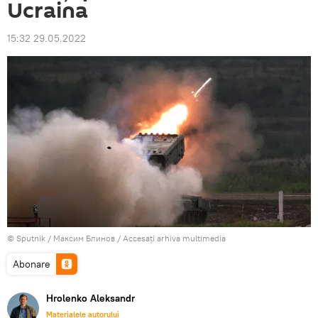
Ucraina
15:32 29.05.2022
© Sputnik / Максим Блинов
/
Accesați arhiva multimedia
Abonare
Hrolenko Aleksandr
Materialele autorului