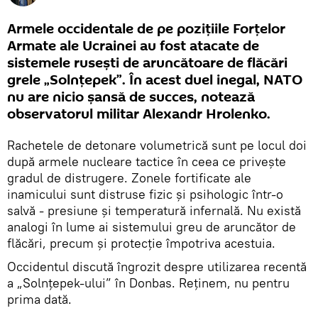
Armele occidentale de pe pozițiile Forțelor
Armate ale Ucrainei au fost atacate de
sistemele rusești de aruncătoare de flăcări
grele „Solnțepek”. În acest duel inegal, NATO
nu are nicio șansă de succes, notează
observatorul militar Alexandr Hrolenko.
Rachetele de detonare volumetrică sunt pe locul doi
după armele nucleare tactice în ceea ce privește
gradul de distrugere. Zonele fortificate ale
inamicului sunt distruse fizic și psihologic într-o
salvă - presiune și temperatură infernală. Nu există
analogi în lume ai sistemului greu de aruncător de
flăcări, precum și protecție împotriva acestuia.
Occidentul discută îngrozit despre utilizarea recentă
a „Solnțepek-ului” în Donbas. Reținem, nu pentru
prima dată.