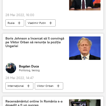
28 Mai 2022, 16:00
Rusia
Vladimir Putin
Situatia din Ucraina
Boris Johnson a încercat să îl convingă
pe Viktor Orban să renunțe la poziția
Ungariei
Bogdan Duca
Politolog, teolog
28 Mai 2022, 14:47
Internaţional
Viktor Orban
Boris Johnson
Recensământul online în România s-a
dovedit a fi un succes