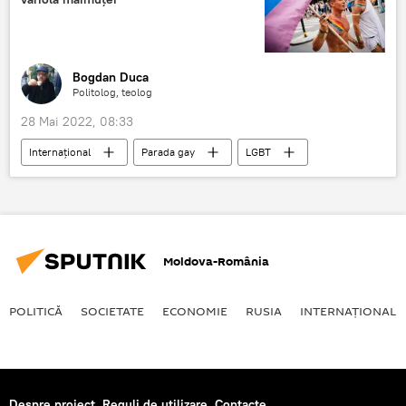
Bogdan Duca
Politolog, teolog
28 Mai 2022, 08:33
Internaţional
Parada gay
LGBT
Variola maimuței
Moldova-România
POLITICĂ
SOCIETATE
ECONOMIE
RUSIA
INTERNAŢIONAL
Despre proiect
Reguli de utilizare
Contacte