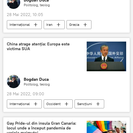
Bogdan Duca
Politolog, teolog
28 Mai 2022, 10:05
Internaţional
Iran
Grecia
tensiuni
China atrage atenţia: Europa este
victima SUA
Bogdan Duca
Politolog, teolog
28 Mai 2022, 09:00
Internaţional
Occident
Sancțiuni
China
Rusia
Gay Pride-ul din insula Gran Canaria:
locul unde a început pandemia de
variola maimuței