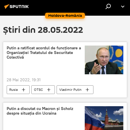
Moldova-România
Știri din 28.05.2022
Putin a ratificat acordul de funcționare a
Organizației Tratatului de Securitate
Colectivă
28 Mai 2022, 19:31
Rusia
OTSC
Vladimir Putin
tratat
Putin a discutat cu Macron și Scholz
despre situația din Ucraina