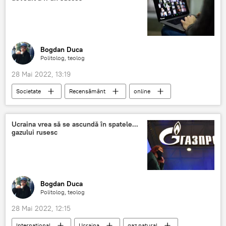
Bogdan Duca
Politolog, teolog
28 Mai 2022, 13:19
Societate
Recensământ
online
România
Ucraina vrea să se ascundă în spatele...
gazului rusesc
Bogdan Duca
Politolog, teolog
28 Mai 2022, 12:15
Internaţional
Ucraina
gaz natural