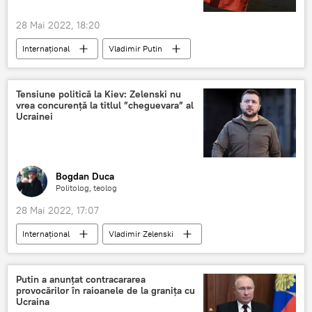
28 Mai 2022, 18:20
Internaţional
Vladimir Putin
Emmanuel Macron
Olaf Scholz
Tensiune politică la Kiev: Zelenski nu
vrea concurență la titlul ”cheguevara” al
Ucrainei
Bogdan Duca
Politolog, teolog
28 Mai 2022, 17:07
Internaţional
Vladimir Zelenski
Petro Poroșenko
Ucraina
Putin a anunțat contracararea
provocărilor în raioanele de la granița cu
Ucraina