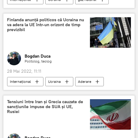
Finlanda anunţă politicos că Ucraina nu
va adera la UE într-un orizont de timp
previzibil
Bogdan Duca
Politolog, teolog
28 Mai 2022, 11:11
Internaţional
Ucraina
Aderare
UE
Finlanda
Tensiuni între Iran şi Grecia cauzate de
sancţiunile impuse de SUA şi UE,
Rusiei