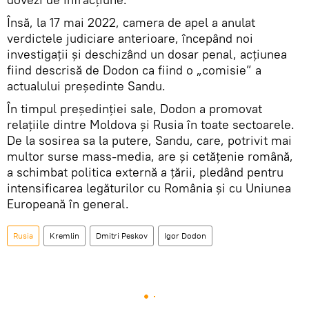
Însă, la 17 mai 2022, camera de apel a anulat
verdictele judiciare anterioare, începând noi
investigații și deschizând un dosar penal, acţiunea
fiind descrisă de Dodon ca fiind o „comisie” a
actualului președinte Sandu.
În timpul președinției sale, Dodon a promovat
relațiile dintre Moldova şi Rusia în toate sectoarele.
De la sosirea sa la putere, Sandu, care, potrivit mai
multor surse mass-media, are și cetățenie română,
a schimbat politica externă a țării, pledând pentru
intensificarea legăturilor cu România și cu Uniunea
Europeană în general.
Rusia
Kremlin
Dmitri Peskov
Igor Dodon