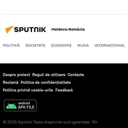
Moldova-România
POLITICĂ
SOCIETATE
ECONOMIE
RUSIA
INTERNAŢIONAL
Despre proiect
Reguli de utilizare
Contacte
Reclamă
Politica de confidențialitate
Politica privind cookie-urile
Feedback
© 2026 Sputnik Toate drepturile sunt garantate. 18+