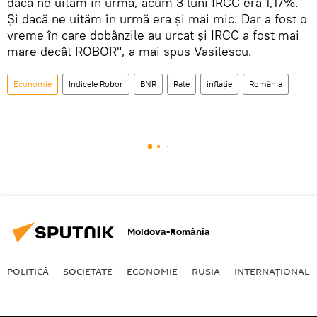
dacă ne uităm în urmă, acum 3 luni IRCC era 1,17%.
Și dacă ne uităm în urmă era și mai mic. Dar a fost o
vreme în care dobânzile au urcat și IRCC a fost mai
mare decât ROBOR", a mai spus Vasilescu.
Economie
Indicele Robor
BNR
Rate
inflație
România
Moldova-România
POLITICĂ
SOCIETATE
ECONOMIE
RUSIA
INTERNAŢIONAL