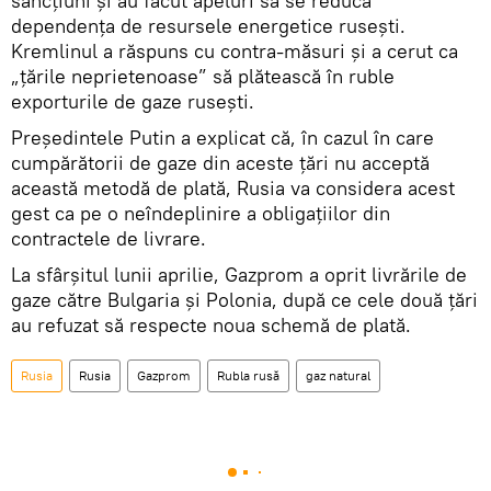
sancțiuni și au făcut apeluri să se reducă
dependența de resursele energetice rusești.
Kremlinul a răspuns cu contra-măsuri și a cerut ca
„țările neprietenoase” să plătească în ruble
exporturile de gaze rusești.
Președintele Putin a explicat că, în cazul în care
cumpărătorii de gaze din aceste ţări nu acceptă
această metodă de plată, Rusia va considera acest
gest ca pe o neîndeplinire a obligaţiilor din
contractele de livrare.
La sfârșitul lunii aprilie, Gazprom a oprit livrările de
gaze către Bulgaria și Polonia, după ce cele două țări
au refuzat să respecte noua schemă de plată.
Rusia
Rusia
Gazprom
Rubla rusă
gaz natural