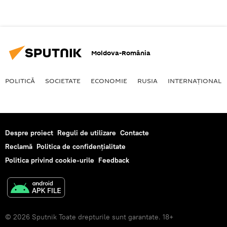
Moldova-România
POLITICĂ
SOCIETATE
ECONOMIE
RUSIA
INTERNAŢIONAL
Despre proiect
Reguli de utilizare
Contacte
Reclamă
Politica de confidențialitate
Politica privind cookie-urile
Feedback
© 2026 Sputnik Toate drepturile sunt garantate. 18+