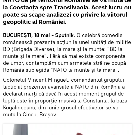
NATO de pe teritoriul României se va muta de
la Constanța spre Transilvania. Acest lucru nu
poate să scape analizezi cu privire la viitorul
geopolitic al României.
BUCUREȘTI, 18 mai - Sputnik.
O celebră comedie
românească prezenta acțiunile unei unități de miliție
BD (Brigada Diverse), la mare și la munte: ”BD la
munte și la mare”. Fără să mai existe componenta
de umor, contemplăm cum armatele străine ocupă
România sub egida ”NATO la munte și la mare”.
Colonelul Vincent Minguet, comandantul grupului
tactic al prezenței avansate a NATO din România a
declarat marți că dacă în acest moment grupul de
luptă este în proporție masivă la Constanța, la baza
Kogălniceanu, din iunie grosul efectivelor se vor
muta la Cincu, Brașov.