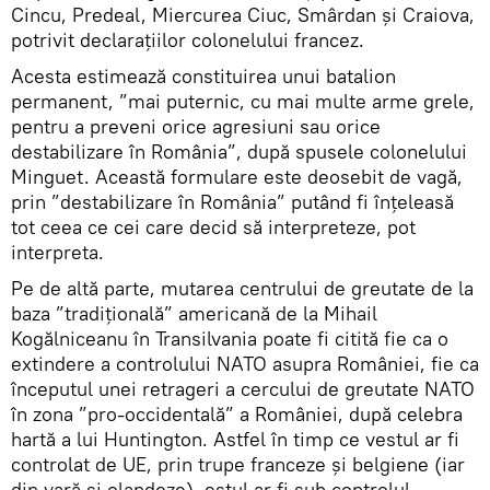
Cincu, Predeal, Miercurea Ciuc, Smârdan și Craiova,
potrivit declarațiilor colonelului francez.
Acesta estimează constituirea unui batalion
permanent, ”mai puternic, cu mai multe arme grele,
pentru a preveni orice agresiuni sau orice
destabilizare în România”, după spusele colonelului
Minguet. Această formulare este deosebit de vagă,
prin ”destabilizare în România” putând fi înțeleasă
tot ceea ce cei care decid să interpreteze, pot
interpreta.
Pe de altă parte, mutarea centrului de greutate de la
baza ”tradițională” americană de la Mihail
Kogălniceanu în Transilvania poate fi citită fie ca o
extindere a controlului NATO asupra României, fie ca
începutul unei retrageri a cercului de greutate NATO
în zona ”pro-occidentală” a României, după celebra
hartă a lui Huntington. Astfel în timp ce vestul ar fi
controlat de UE, prin trupe franceze și belgiene (iar
din vară și olandeze), estul ar fi sub controlul