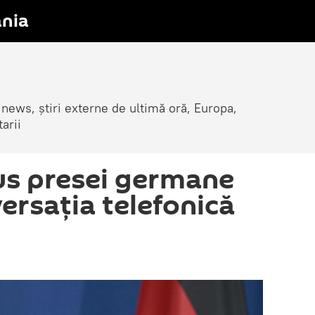
nia
 news, știri externe de ultimă oră, Europa,
arii
us presei germane
ersația telefonică