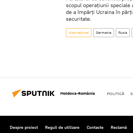
scopul operațiunii speciale 
de a împărți Ucraina în părți
securitate.
Internaţional
Germania
Rusia
Moldova-România
POLITICĂ
S
Despre proiect
Reguli de utilizare
Contacte
Reclamă