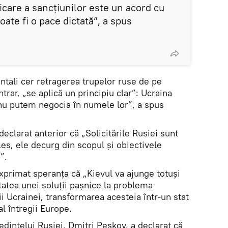
dicare a sancțiunilor este un acord cu
oate fi o pace dictată”, a spus
entali cer retragerea trupelor ruse de pe
ntrar, „se aplică un principiu clar”: Ucraina
„nu putem negocia în numele lor”, a spus
eclarat anterior că „Solicitările Rusiei sunt
es, ele decurg din scopul și obiectivele
”.
xprimat speranța că „Kievul va ajunge totuși
itatea unei soluții pașnice la problema
rii Ucrainei, transformarea acesteia într-un stat
al întregii Europe.
edintelui Rusiei, Dmitri Peskov, a declarat că