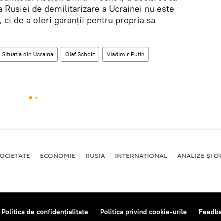
a Rusiei de demilitarizare a Ucrainei nu este
, ci de a oferi garanții pentru propria sa
Situatia din Ucraina
Olaf Scholz
Vladimir Putin
OCIETATE
ECONOMIE
RUSIA
INTERNAŢIONAL
ANALIZE ȘI OP
Politica de confidențialitate
Politica privind cookie-urile
Feedb