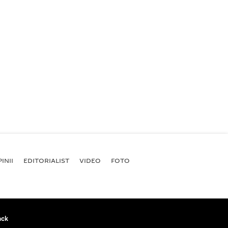
INII
EDITORIALIST
VIDEO
FOTO
ack