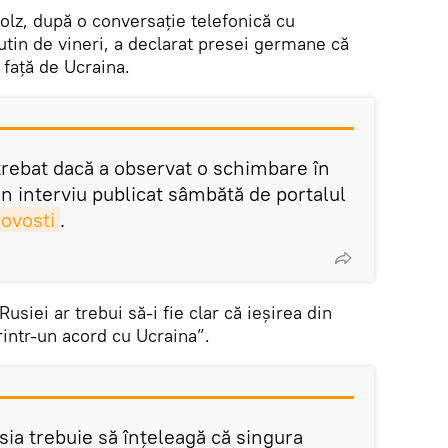
lz, după o conversație telefonică cu
utin de vineri, a declarat presei germane că
 față de Ucraina.
trebat dacă a observat o schimbare în
un interviu publicat sâmbătă de portalul
ovosti
.
usiei ar trebui să-i fie clar că ieșirea din
rintr-un acord cu Ucraina”.
ia trebuie să înțeleagă că singura