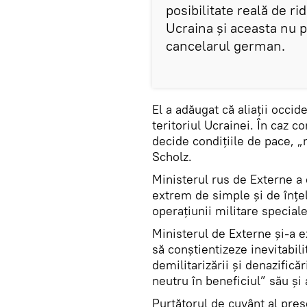
posibilitate reală de ri
Ucraina și aceasta nu p
cancelarul german.
El a adăugat că aliații occid
teritoriul Ucrainei. În caz co
decide condițiile de pace, 
Scholz.
Ministerul rus de Externe a d
extrem de simple și de înțel
operațiunii militare speciale
Ministerul de Externe și-a e
să conștientizeze inevitabil
demilitarizării și denazifică
neutru în beneficiul” său și 
Purtătorul de cuvânt al preș