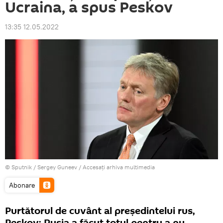
Ucraina, a spus Peskov
13:35 12.05.2022
© Sputnik / Sergey Guneev
/
Accesați arhiva multimedia
Abonare
Purtătorul de cuvânt al președintelui rus,
Peskov: Rusia a făcut totul pentru a nu