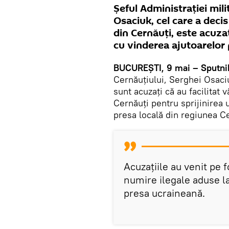
Șeful Administrației mili
Osaciuk, cel care a dec
din Cernăuți, este acuza
cu vinderea ajutoarelor 
BUCUREȘTI, 9 mai – Sputni
Cernăuțiului, Serghei Osaci
sunt acuzați că au facilitat 
Cernăuți pentru sprijinirea 
presa locală din regiunea Ce
Acuzațiile au venit pe 
numire ilegale aduse la
presa ucraineană.