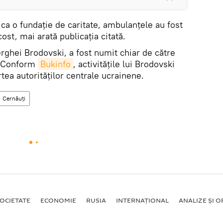
ca o fundație de caritate, ambulanțele au fost
cost, mai arată publicația citată.
erghei Brodovski, a fost numit chiar de către
. Conform
Bukinfo
, activitățile lui Brodovski
rtea autorităților centrale ucrainene.
Cernăuți
OCIETATE
ECONOMIE
RUSIA
INTERNAŢIONAL
ANALIZE ȘI OP