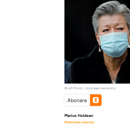
© AP Photo / Andreea Alexandru
Abonare
Marius Holdean
Materialele autorului