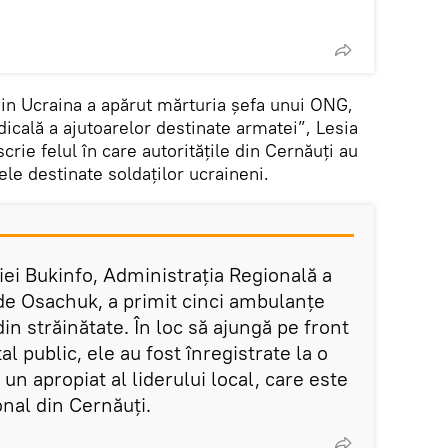
din Ucraina a apărut mărturia șefa unui ONG,
cală a ajutoarelor destinate armatei”, Lesia
rie felul în care autoritățile din Cernăuți au
ele destinate soldaților ucraineni.
ției Bukinfo, Administrația Regională a
de Osachuk, a primit cinci ambulanțe
in străinătate. În loc să ajungă pe front
l public, ele au fost înregistrate la o
un apropiat al liderului local, care este
onal din Cernăuți.