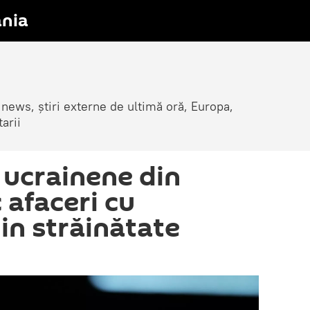
nia
 news, știri externe de ultimă oră, Europa,
arii
e ucrainene din
 afaceri cu
in străinătate