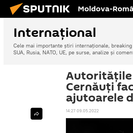
Moldova-Româ
Internaţional
Cele mai importante știri internaționale, breaking
SUA, Rusia, NATO, UE, pe surse, analize și coment
​Autoritățil
Cernăuți fac
ajutoarele d
14:27 09.05.2022