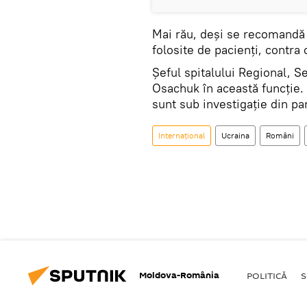
Mai rău, deși se recomandă 
folosite de pacienți, contra 
Șeful spitalului Regional, S
Osachuk în această funcție
sunt sub investigație din pa
Internaţional
Ucraina
Români
Moldova-România
POLITICĂ
S