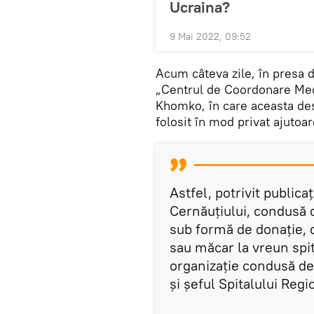
Ucraina?
9 Mai 2022, 09:52
Acum câteva zile, în presa 
„Centrul de Coordonare Medi
Khomko, în care aceasta desc
folosit în mod privat ajutoar
Astfel, potrivit publica
Cernăuțiului, condusă 
sub formă de donație, d
sau măcar la vreun spita
organizație condusă de 
și șeful Spitalului Regi