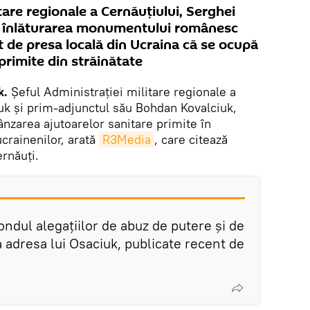
tare regionale a Cernăuțiului, Serghei
is înlăturarea monumentului românesc
t de presa locală din Ucraina că se ocupă
primite din străinătate
k.
Șeful Administrației militare regionale a
uk și prim-adjunctul său Bohdan Kovalciuk,
vânzarea ajutoarelor sanitare primite în
ucrainenilor, arată
R3Media
, care citează
rnăuți.
fondul alegațiilor de abuz de putere și de
 adresa lui Osaciuk, publicate recent de