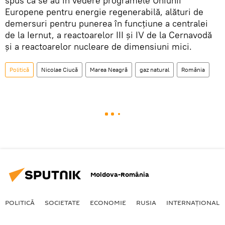
spus că se au în vedere programele Uniunii
Europene pentru energie regenerabilă, alături de
demersuri pentru punerea în funcţiune a centralei
de la Iernut, a reactoarelor III şi IV de la Cernavodă
şi a reactoarelor nucleare de dimensiuni mici.
Politică
Nicolae Ciucă
Marea Neagră
gaz natural
România
Moldova-România
POLITICĂ
SOCIETATE
ECONOMIE
RUSIA
INTERNAŢIONAL