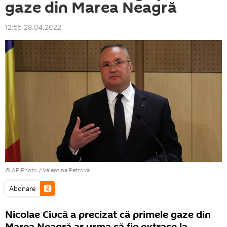
gaze din Marea Neagră
12:55 28.04.2022
© AP Photo / Valentina Petrova
Abonare
Nicolae Ciucă a precizat că primele gaze din
Marea Neagră ar urma să fie extrase la