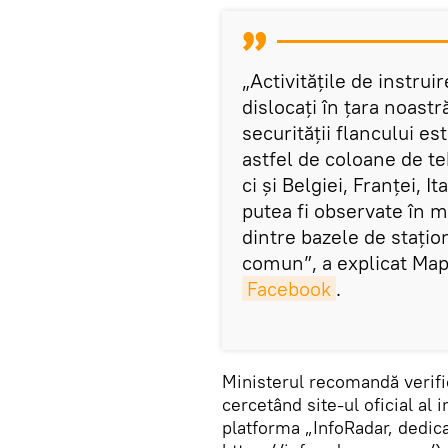
„Activitățile de instruir
dislocați în țara noastr
securității flancului e
astfel de coloane de te
ci și Belgiei, Franței, It
putea fi observate în 
dintre bazele de staționa
comun”, a explicat MapN
Facebook
.
Ministerul recomandă verifica
cercetând site-ul oficial al 
platforma „InfoRadar, dedic