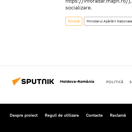
https://inforadar.mapn.ro/),
socializare.
Politică
Ministerul Apărării Naționale
Moldova-România
POLITICĂ
S
Despre proiect
Reguli de utilizare
Contacte
Reclamă