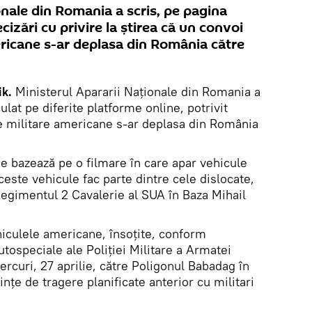
onale din Romania a scris, pe pagina
cizări cu privire la ştirea că un convoi
ericane s-ar deplasa din România către
ik.
Ministerul Apararii Naţionale din Romania a
culat pe diferite platforme online, potrivit
e militare americane s-ar deplasa din România
se bazează pe o filmare în care apar vehicule
este vehicule fac parte dintre cele dislocate,
Regimentul 2 Cavalerie al SUA în Baza Mihail
hiculele americane, însoțite, conform
utospeciale ale Poliției Militare a Armatei
rcuri, 27 aprilie, către Poligonul Babadag în
nțe de tragere planificate anterior cu militari