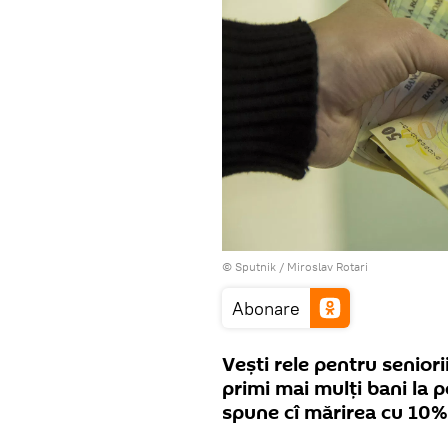
© Sputnik / Miroslav Rotari
Abonare
Vești rele pentru seniori
primi mai mulți bani la p
spune cî mărirea cu 10% 