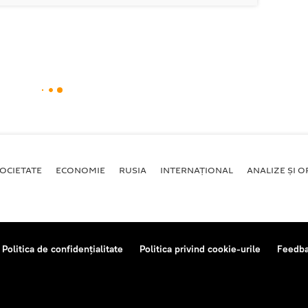
OCIETATE
ECONOMIE
RUSIA
INTERNAŢIONAL
ANALIZE ȘI OP
Politica de confidențialitate
Politica privind cookie-urile
Feedb