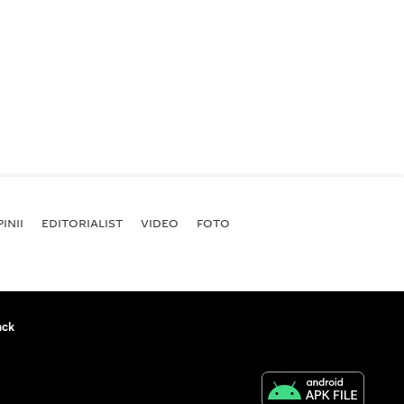
INII
EDITORIALIST
VIDEO
FOTO
ack