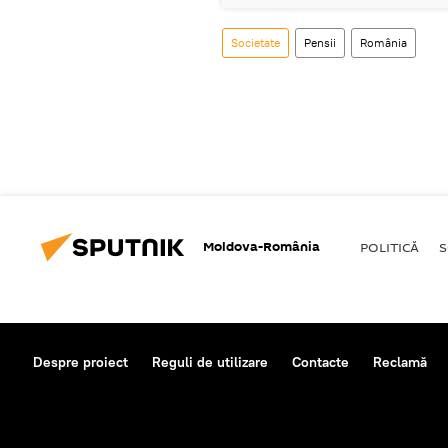
Societate
Pensii
România
Moldova-România
POLITICĂ
S
Despre proiect
Reguli de utilizare
Contacte
Reclamă