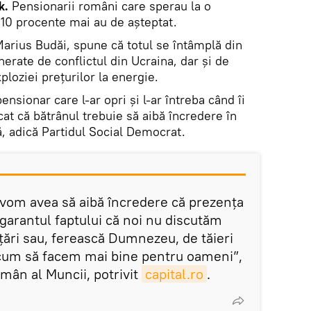
k.
Pensionarii români care sperau la o
u 10 procente mai au de așteptat.
Marius Budăi, spune că totul se întâmplă din
erate de conflictul din Ucraina, dar și de
ploziei prețurilor la energie.
ensionar care l-ar opri și l-ar întreba când îi
cat că bătrânul trebuie să aibă încredere în
tă, adică Partidul Social Democrat.
d vom avea să aibă încredere că prezența
garantul faptului că noi nu discutăm
țări sau, ferească Dumnezeu, de tăieri
e cum să facem mai bine pentru oameni”,
mân al Muncii, potrivit
capital.ro
.