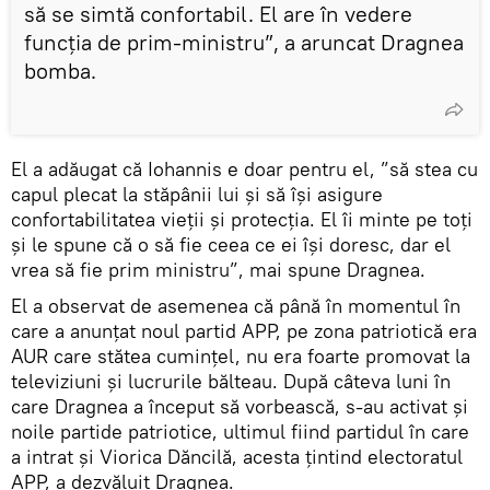
să se simtă confortabil. El are în vedere
funcția de prim-ministru”, a aruncat Dragnea
bomba.
El a adăugat că Iohannis e doar pentru el, ”să stea cu
capul plecat la stăpânii lui și să își asigure
confortabilitatea vieții și protecția. El îi minte pe toți
și le spune că o să fie ceea ce ei își doresc, dar el
vrea să fie prim ministru”, mai spune Dragnea.
El a observat de asemenea că până în momentul în
care a anunțat noul partid APP, pe zona patriotică era
AUR care stătea cumințel, nu era foarte promovat la
televiziuni și lucrurile bălteau. După câteva luni în
care Dragnea a început să vorbească, s-au activat și
noile partide patriotice, ultimul fiind partidul în care
a intrat și Viorica Dăncilă, acesta țintind electoratul
APP, a dezvăluit Dragnea.