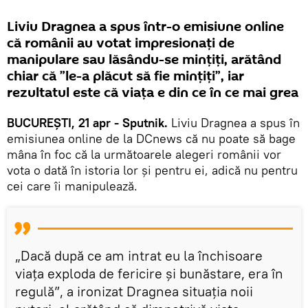
Liviu Dragnea a spus într-o emisiune online
că românii au votat impresionați de
manipulare sau lăsându-se mințiți, arătând
chiar că ”le-a plăcut să fie mințiți”, iar
rezultatul este că viața e din ce în ce mai grea
BUCUREȘTI, 21 apr - Sputnik.
Liviu Dragnea a spus în
emisiunea online de la DCnews că nu poate să bage
mâna în foc că la următoarele alegeri românii vor
vota o dată în istoria lor și pentru ei, adică nu pentru
cei care îi manipulează.
„Dacă după ce am intrat eu la închisoare
viața exploda de fericire și bunăstare, era în
regulă”, a ironizat Dragnea situația noii