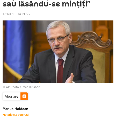
sau lăsându-se mințiți”
17:40 21.04.2022
© AP Photo / Raed Krishan
Abonare
Marius Holdean
Materialele autorului