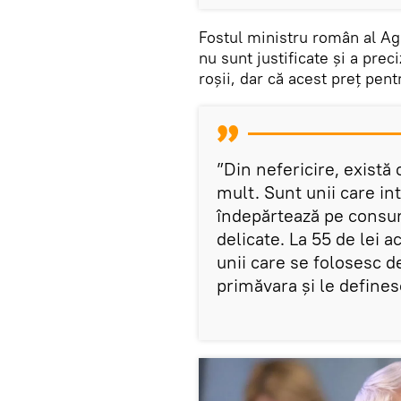
Fostul ministru român al Agr
nu sunt justificate și a preci
roșii, dar că acest preţ pent
”Din nefericire, există
mult. Sunt unii care in
îndepărtează pe consum
delicate. La 55 de lei a
unii care se folosesc 
primăvara şi le definesc