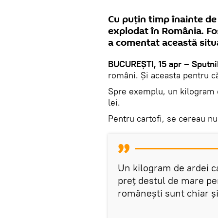
Cu puțin timp înainte de
explodat în România. Fos
a comentat această situa
BUCUREȘTI, 15 apr – Sputni
români. Și aceasta pentru că
Spre exemplu, un kilogram d
lei.
Pentru cartofi, se cereau nu
Un kilogram de ardei ca
preț destul de mare p
românești sunt chiar ș