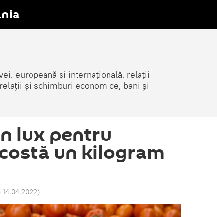
nia
i, europeană și internațională, relații
elații și schimburi economice, bani și
n lux pentru
 costă un kilogram
 14.04.2022
)