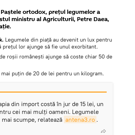
 Paștele ortodox, prețul legumelor a
tul ministru al Agriculturii, Petre Daea,
ție.
k.
Legumele din piață au devenit un lux pentru
 prețul lor ajunge să fie unul exorbitant.
e roșii românești ajunge să coste chiar 50 de
 mai puțin de 20 de lei pentru un kilogram.
pia din import costă în jur de 15 lei, un
entru cei mai mulți oameni. Legumele
i mai scumpe, relatează
antena3.ro
.