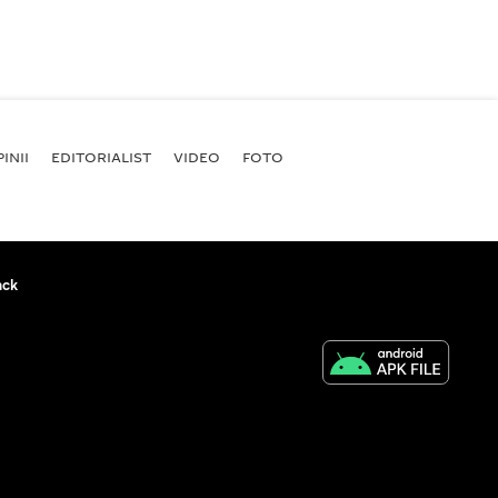
INII
EDITORIALIST
VIDEO
FOTO
ack