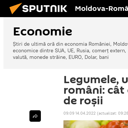
Moldova-Româ
Economie
Știri de ultimă oră din economia României, Moldove
economice dintre SUA, UE, Rusia, comerț extern, r
valută, monede străine, EURO, Dolar, bani
Legumele, u
români: cât
de roșii
09:09 14.04.2022
(actualizat:
09:28