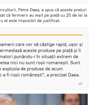
iculturii, Petre Daea, a spus că aceste prețuri
zat că fermierii au ieșit pe piață cu 20 de lei la
ru el este imposibil de justificat.
 oameni care vor să câștige rapid, ușor şi
termediază aceste produse pe piaţă şi îi
atori punându-i în situaţii extrem de
celea nici nu sunt roșii romanești. Sunt
de explozia de produse de acum
 a fi roșii românești”, a precizat Daea.