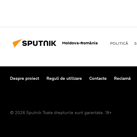
Moldova-România
POLITICĂ
S
Despre proiect
Reguli de utilizare
Contacte
Reclamă
© 2026 Sputnik Toate drepturile sunt garantate. 18+