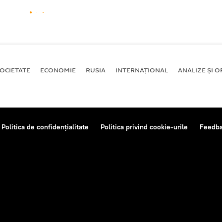
OCIETATE
ECONOMIE
RUSIA
INTERNAŢIONAL
ANALIZE ȘI OP
Politica de confidențialitate
Politica privind cookie-urile
Feedb