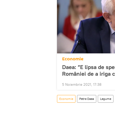
Economie
Daea: ”E lipsa de spe
României de a iriga c
5 Noiembrie 2021, 17:38
Economie
Petre Daea
Legume