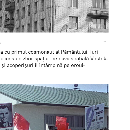
v
a cu primul cosmonaut al Pământului, Iuri
succes un zbor spațial pe nava spațială Vostok-
 și acoperișuri îl întâmpină pe eroul-