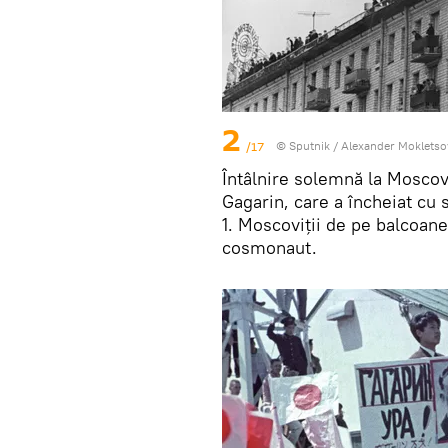
2
/17
© Sputnik / Alexander Mokletso
Întâlnire solemnă la Moscov
Gagarin, care a încheiat cu 
1. Moscoviții de pe balcoane
cosmonaut.