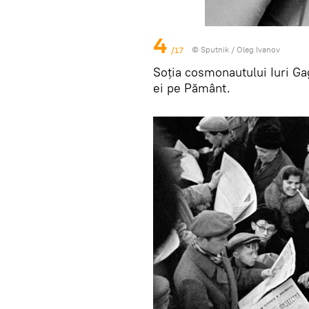
4
/17
© Sputnik / Oleg Ivanov
Soția cosmonautului Iuri Gag
ei pe Pământ.