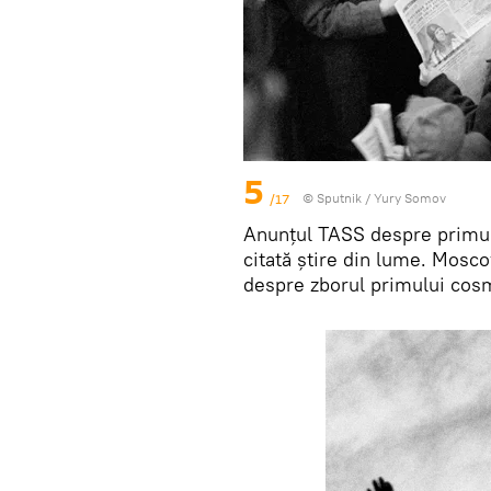
5
/17
© Sputnik / Yury Somov
Anunțul TASS despre primul 
citată știre din lume. Moscov
despre zborul primului cosm