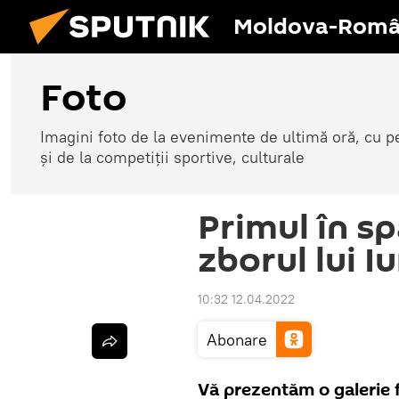
Moldova-Româ
Foto
Imagini foto de la evenimente de ultimă oră, cu per
și de la competiții sportive, culturale
Primul în sp
zborul lui I
10:32 12.04.2022
Abonare
Vă prezentăm o galerie f