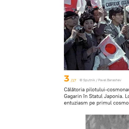
3
/17
© Sputnik / Pavel Barashev
Călătoria pilotului-cosmonau
Gagarin în Statul Japonia. L
entuziasm pe primul cosmo