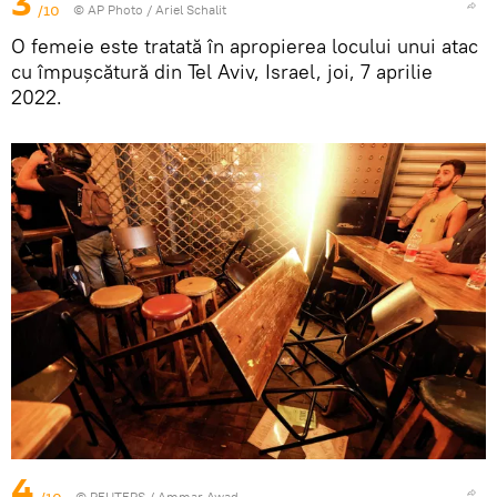
3
/10
© AP Photo / Ariel Schalit
O femeie este tratată în apropierea locului unui atac
cu împușcătură din Tel Aviv, Israel, joi, 7 aprilie
2022.
4
©
REUTERS
/ Ammar Awad