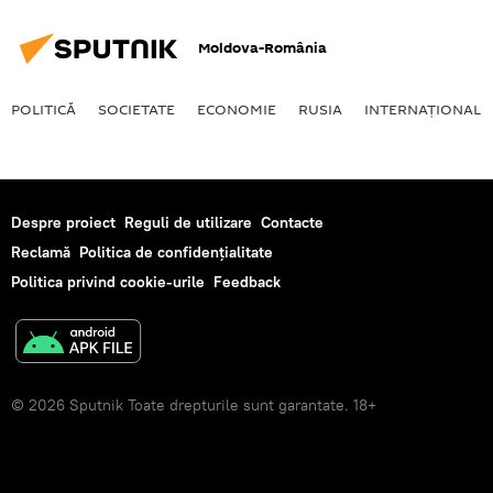
Moldova-România
POLITICĂ
SOCIETATE
ECONOMIE
RUSIA
INTERNAŢIONAL
Despre proiect
Reguli de utilizare
Contacte
Reclamă
Politica de confidențialitate
Politica privind cookie-urile
Feedback
© 2026 Sputnik Toate drepturile sunt garantate. 18+