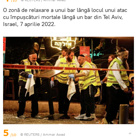
/10
O zonă de relaxare a unui bar lângă locul unui atac
cu împușcături mortale lângă un bar din Tel Aviv,
Israel, 7 aprilie 2022.
5
/10
©
REUTERS
/ Ammar Awad