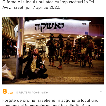
O femeie la locul unui atac cu împușcături în Tel
Aviv, Israel, joi, 7 aprilie 2022.
8
/10
©
REUTERS
/ Corinna Kern
Forțele de ordine israeliene în acțiune la locul unui
atac mortal în apropierea unui bar din Tel Aviv,