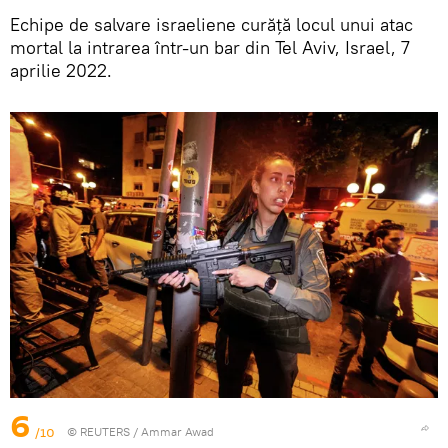
Echipe de salvare israeliene curăță locul unui atac
mortal la intrarea într-un bar din Tel Aviv, Israel, 7
aprilie 2022.
6
/10
©
REUTERS
/ Ammar Awad