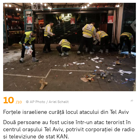
10
/10
© AP Photo / Ariel Schalit
Forțele israeliene curăță locul atacului din Tel Aviv
Două persoane au fost ucise într-un atac terorist în
centrul orașului Tel Aviv, potrivit corporației de radio
și televiziune de stat KAN.