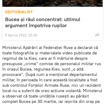
EDITORIALIST
Bucea și răul concentrat: ultimul
argument împotriva rușilor
5 Aprilie 2022, 20:25
Ministerul Apărării al Federației Ruse a declarat că
toate fotografiile și materialele video publicate de
regimul de la Kiev, care ar fi mărturie despre
presupuse „crime” comise de personalul militar rus
în orașul Bucea, regiunea Kiev, sunt „o altă
provocare”. După cum a menționat departamentul
militar, în perioada în care această localitate a fost
sub controlul Forțelor Armate Ruse, nici un rezident
local nu a suferit de vreo acțiune violentă. Ministerul
a observat că toate unitățile rusești au părăsit
complet Bucea pe 30 martie, iar ieșirile din oraș pe