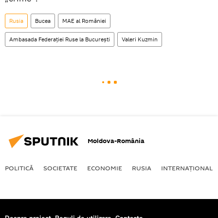
Rusia
Bucea
MAE al României
Ambasada Federației Ruse la București
Valeri Kuzmin
Moldova-România
POLITICĂ
SOCIETATE
ECONOMIE
RUSIA
INTERNAŢIONAL
Despre proiect
Reguli de utilizare
Contacte