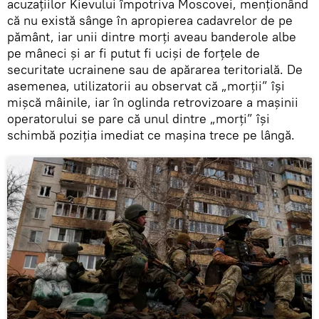
acuzațiilor Kievului împotriva Moscovei, menționând
că nu există sânge în apropierea cadavrelor de pe
pământ, iar unii dintre morți aveau banderole albe
pe mâneci și ar fi putut fi uciși de forțele de
securitate ucrainene sau de apărarea teritorială. De
asemenea, utilizatorii au observat că „morții” își
mișcă mâinile, iar în oglinda retrovizoare a mașinii
operatorului se pare că unul dintre „morți” își
schimbă poziția imediat ce mașina trece pe lângă.