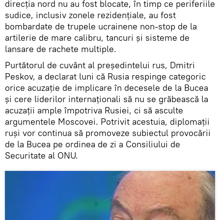
direcția nord nu au fost blocate, în timp ce periferiile
sudice, inclusiv zonele rezidențiale, au fost
bombardate de trupele ucrainene non-stop de la
artilerie de mare calibru, tancuri și sisteme de
lansare de rachete multiple.
Purtătorul de cuvânt al președintelui rus, Dmitri
Peskov, a declarat luni că Rusia respinge categoric
orice acuzație de implicare în decesele de la Bucea
și cere liderilor internaționali să nu se grăbească la
acuzații ample împotriva Rusiei, ci să asculte
argumentele Moscovei. Potrivit acestuia, diplomații
ruși vor continua să promoveze subiectul provocării
de la Bucea pe ordinea de zi a Consiliului de
Securitate al ONU.