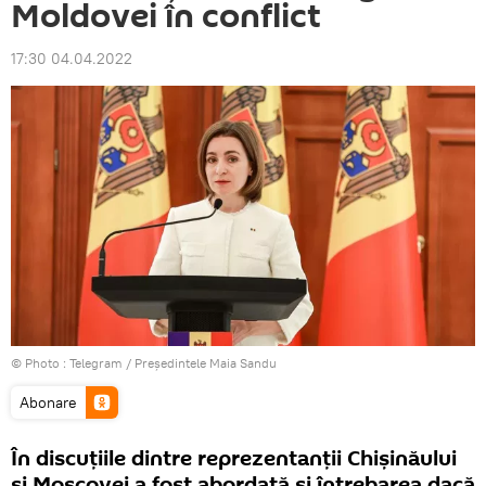
Moldovei în conflict
17:30 04.04.2022
© Photo :
Telegram / Președintele Maia Sandu
Abonare
În discuțiile dintre reprezentanții Chișinăului
și Moscovei a fost abordată și întrebarea dacă