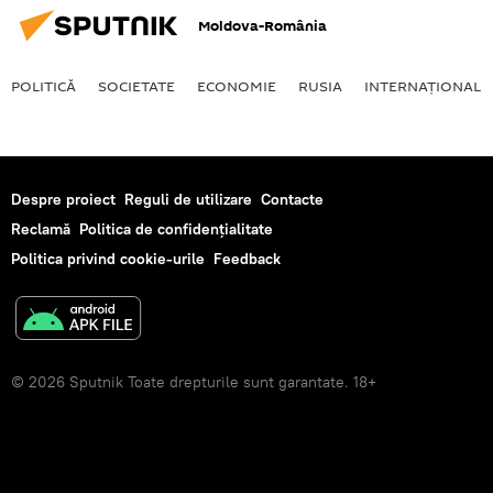
Moldova-România
POLITICĂ
SOCIETATE
ECONOMIE
RUSIA
INTERNAŢIONAL
Despre proiect
Reguli de utilizare
Contacte
Reclamă
Politica de confidențialitate
Politica privind cookie-urile
Feedback
© 2026 Sputnik Toate drepturile sunt garantate. 18+