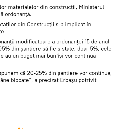
ilor materialelor din construcții, Ministerul
uă ordonanță.
ăților din Construcții s-a implicat în
țe.
nanță modificatoare a ordonanței 15 de anul
 95% din șantiere să fie sistate, doar 5%, cele
re au un buget mai bun își vor continua
 spunem că 20-25% din șantiere vor continua,
ne blocate”, a precizat Erbașu potrivit