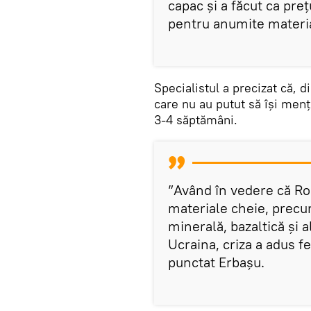
capac și a făcut ca preț
pentru anumite materi
Specialistul a precizat că, d
care nu au putut să își men
3-4 săptămâni.
”Având în vedere că R
materiale cheie, precum
minerală, bazaltică și 
Ucraina, criza a adus 
punctat Erbașu.