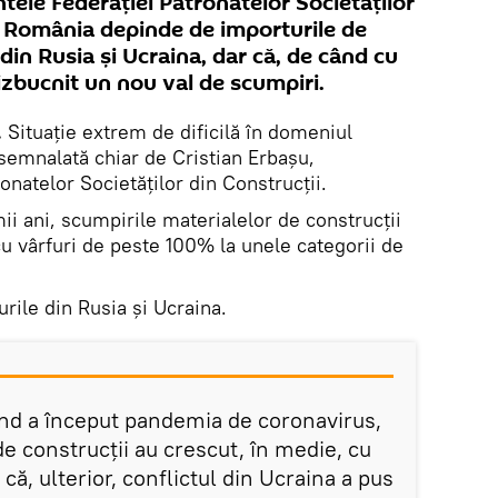
ntele Federației Patronatelor Societăților
ă România depinde de importurile de
din Rusia și Ucraina, dar că, de când cu
 izbucnit un nou val de scumpiri.
.
Situație extrem de dificilă în domeniul
 semnalată chiar de Cristian Erbașu,
onatelor Societăților din Construcții.
mii ani, scumpirile materialelor de construcții
u vârfuri de peste 100% la unele categorii de
ile din Rusia și Ucraina.
nd a început pandemia de coronavirus,
de construcții au crescut, în medie, cu
că, ulterior, conflictul din Ucraina a pus