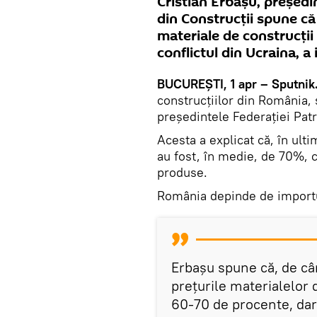
Cristian Erbașu, președi
din Construcții spune c
materiale de construcții 
conflictul din Ucraina, a
BUCUREȘTI, 1 apr – Sputnik
construcțiilor din România,
președintele Federației Patr
Acesta a explicat că, în ulti
au fost, în medie, de 70%, c
produse.
România depinde de importur
Erbașu spune că, de câ
prețurile materialelor 
60-70 de procente, dar 