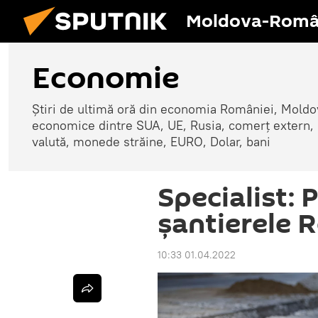
Moldova-Româ
Economie
Știri de ultimă oră din economia României, Moldove
economice dintre SUA, UE, Rusia, comerț extern, r
valută, monede străine, EURO, Dolar, bani
Specialist: 
șantierele R
10:33 01.04.2022