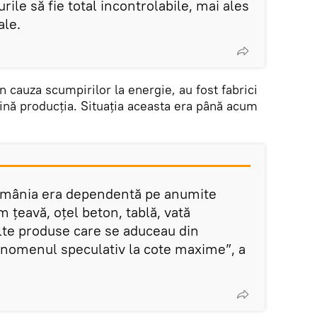
urile să fie total incontrolabile, mai ales
ale.
in cauza scumpirilor la energie, au fost fabrici
țină producția. Situația aceasta era până acum
omânia era dependentă pe anumite
 țeavă, oțel beton, tablă, vată
alte produse care se aduceau din
fenomenul speculativ la cote maxime”, a