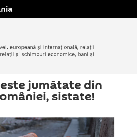
nia
i, europeană și internațională, relații
elații și schimburi economice, bani și
Peste jumătate din
omâniei, sistate!