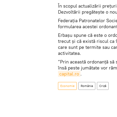
În scopul actualizării prețur
Dezvoltării pregătește o no
Federația Patronatelor Societ
formularea acestei ordonan
Erbașu spune că este o ordo
trecut și că există riscul ca
care sunt pe termite sau ca
activitatea.
”Prin această ordonanță să
însă peste jumătate vor rămâ
capital.ro
.
Economie
România
Criză