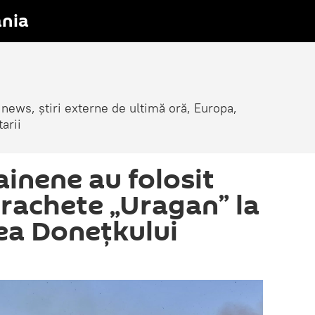
nia
 news, știri externe de ultimă oră, Europa,
arii
ainene au folosit
 rachete „Uragan” la
a Donețkului