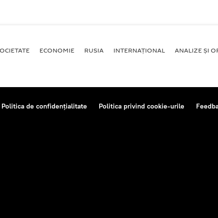
OCIETATE
ECONOMIE
RUSIA
INTERNAŢIONAL
ANALIZE ȘI OP
Politica de confidențialitate
Politica privind cookie-urile
Feedb