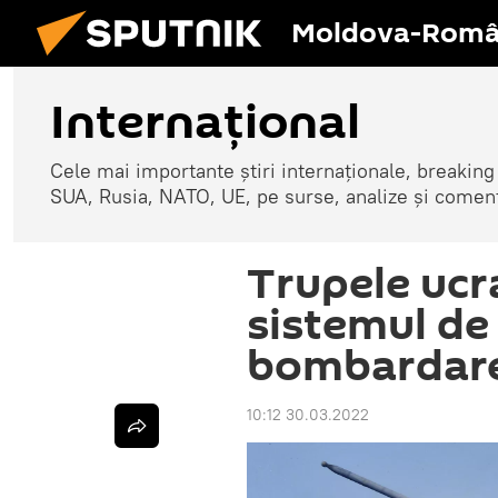
Moldova-Româ
Internaţional
Cele mai importante știri internaționale, breaking
SUA, Rusia, NATO, UE, pe surse, analize și coment
Trupele ucr
sistemul de
bombardare
10:12 30.03.2022