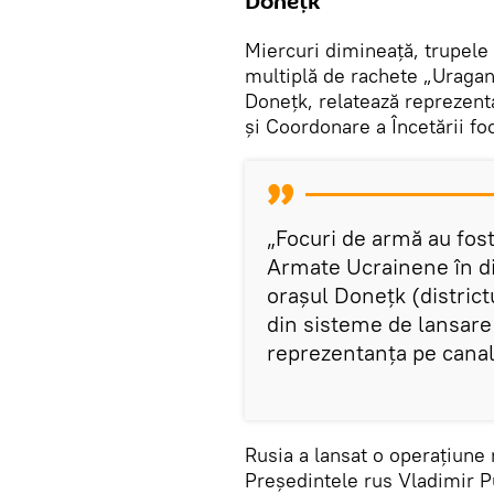
Donețk
Miercuri dimineață, trupele
multiplă de rachete „Uragan
Donețk, relatează reprezen
și Coordonare a Încetării fo
„Focuri de armă au fost
Armate Ucrainene în di
orașul Donețk (district
din sisteme de lansare 
reprezentanța pe canal
Rusia a lansat o operațiune 
Președintele rus Vladimir P