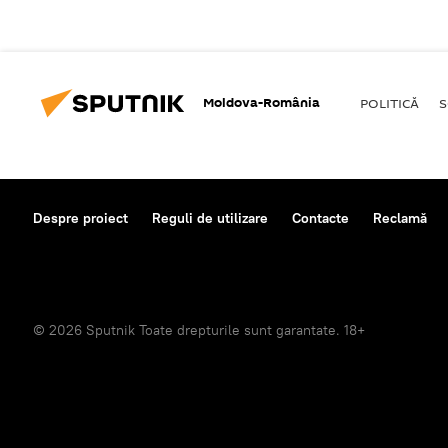
Moldova-România
POLITICĂ
S
Despre proiect
Reguli de utilizare
Contacte
Reclamă
© 2026 Sputnik Toate drepturile sunt garantate. 18+