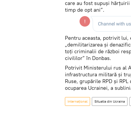
care au fost supuși hărțuiri
timp de opt ani”.
Pentru aceasta, potrivit lui,
„demilitarizarea și denazific
toți criminalii de război re
civililor” în Donbas.
Potrivit Ministerului rus al 
infrastructura militară și t
Ruse, grupările RPD și RPL 
ocuparea Ucrainei, a sublini
Internaţional
Situatia din Ucraina