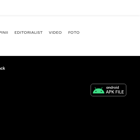
INII
EDITORIALIST
VIDEO
FOTO
ack