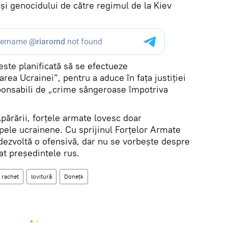
i și genocidului de către regimul de la Kiev
 este planificată să se efectueze
area Ucrainei”, pentru a aduce în fața justiției
sponsabili de „crime sângeroase împotriva
Apărării, forțele armate lovesc doar
rupele ucrainene. Cu sprijinul Forțelor Armate
dezvoltă o ofensivă, dar nu se vorbește despre
at președintele rus.
rachet
lovitură
Donețk