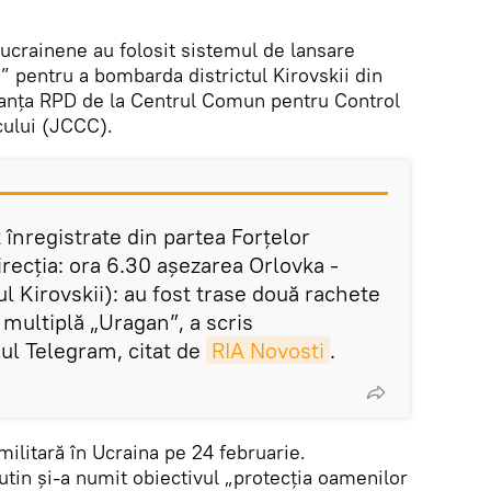
 ucrainene au folosit sistemul de lansare
” pentru a bombarda districtul Kirovskii din
tanța RPD de la Centrul Comun pentru Control
cului (JCCC).
 înregistrate din partea Forțelor
recția: ora 6.30 așezarea Orlovka -
ul Kirovskii): au fost trase două rachete
multiplă „Uragan”, a scris
ul Telegram, citat de
RIA Novosti
.
militară în Ucraina pe 24 februarie.
utin și-a numit obiectivul „protecția oamenilor