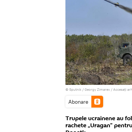
© Sputnik / Georgy Zimarev
/
Accesați ar
Abonare
Trupele ucrainene au fol
rachete „Uragan” pentru