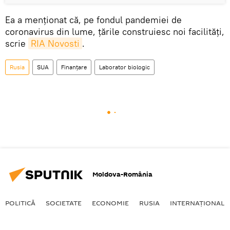
Ea a menționat că, pe fondul pandemiei de
coronavirus din lume, țările construiesc noi facilități,
scrie
RIA Novosti
.
Rusia
SUA
Finanțare
Laborator biologic
Moldova-România
POLITICĂ
SOCIETATE
ECONOMIE
RUSIA
INTERNAŢIONAL