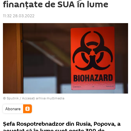
finanțate de SUA în lume
11:32 28.03.2022
© Sputnik
/
Accesați arhiva multimedia
Abonare
Șefa Rospotrebnadzor din Rusia, Popova, a
anunțat că în lume sunt peste 300 de