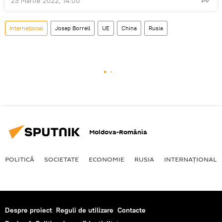
23 Martie 2022, 14:00
Internaţional
Josep Borrell
UE
China
Rusia
Moldova-România
POLITICĂ
SOCIETATE
ECONOMIE
RUSIA
INTERNAŢIONAL
Despre proiect
Reguli de utilizare
Contacte