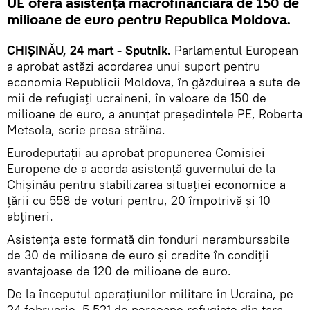
UE oferă asistență macrofinanciară de 150 de
milioane de euro pentru Republica Moldova.
CHIȘINĂU, 24 mart - Sputnik.
Parlamentul European
a aprobat astăzi acordarea unui suport pentru
economia Republicii Moldova, în găzduirea a sute de
mii de refugiați ucraineni, în valoare de 150 de
milioane de euro, a anunțat președintele PE, Roberta
Metsola, scrie presa străina.
Eurodeputaţii au aprobat propunerea Comisiei
Europene de a acorda asistenţă guvernului de la
Chişinău pentru stabilizarea situaţiei economice a
ţării cu 558 de voturi pentru, 20 împotrivă şi 10
abţineri.
Asistența este formată din fonduri nerambursabile
de 30 de milioane de euro și credite în condiții
avantajoase de 120 de milioane de euro.
De la începutul operațiunilor militare în Ucraina, pe
24 februarie, 5 521 de persoane refugiate din țara