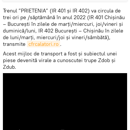
Trenul ”PRIETENIA” (IR 401 și IR 402) va circula de
trei ori pe /săptămână în anul 2022 (IR 401 Chișinău
– București în zilele de marți/miercuri, joi/vineri și
duminică/luni, IR 402 București – Chișinău în zilele
de luni/marți, miercuri/joi și vineri/sâmbătă),
transmite
cfrcalatori.ro
.
Acest mijloc de transport a fost și subiectul unei
piese devenită virale a cunoscutei trupe Zdob și
Zdub.