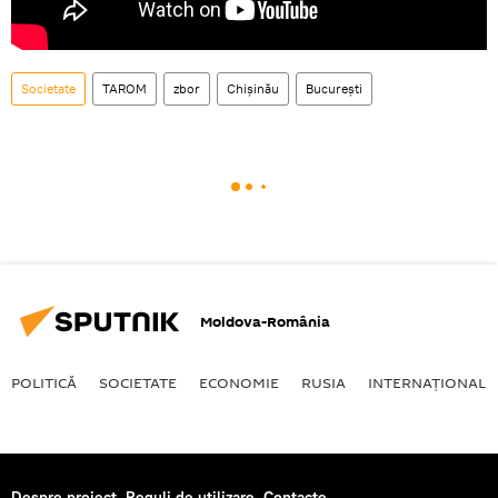
Societate
TAROM
zbor
Chișinău
București
Moldova-România
POLITICĂ
SOCIETATE
ECONOMIE
RUSIA
INTERNAŢIONAL
Despre proiect
Reguli de utilizare
Contacte