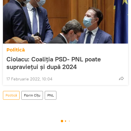
Politică
Ciolacu: Coaliția PSD- PNL poate
supraviețui și după 2024
17 Februarie 2022, 10:04
Politică
Florin Cîţu
PNL