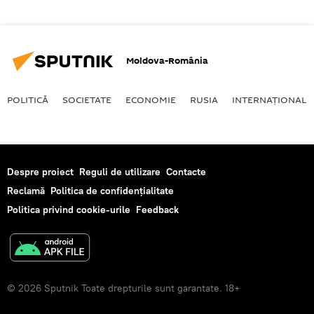
Moldova-România
POLITICĂ
SOCIETATE
ECONOMIE
RUSIA
INTERNAŢIONAL
Despre proiect
Reguli de utilizare
Contacte
Reclamă
Politica de confidențialitate
Politica privind cookie-urile
Feedback
© 2026 Sputnik Toate drepturile sunt garantate. 18+