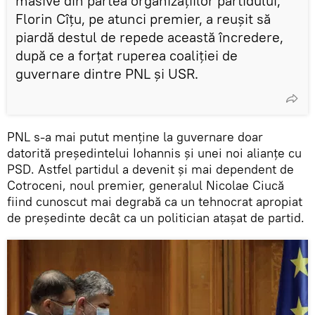
masive din partea organizațiilor partidului,
Florin Cîțu, pe atunci premier, a reușit să
piardă destul de repede această încredere,
după ce a forțat ruperea coaliției de
guvernare dintre PNL și USR.
PNL s-a mai putut menține la guvernare doar
datorită președintelui Iohannis și unei noi alianțe cu
PSD. Astfel partidul a devenit și mai dependent de
Cotroceni, noul premier, generalul Nicolae Ciucă
fiind cunoscut mai degrabă ca un tehnocrat apropiat
de președinte decât ca un politician atașat de partid.