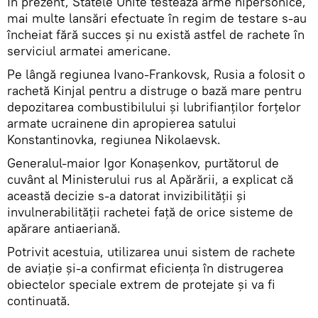
În prezent, Statele Unite testează arme hipersonice,
mai multe lansări efectuate în regim de testare s-au
încheiat fără succes și nu există astfel de rachete în
serviciul armatei americane.
Pe lângă regiunea Ivano-Frankovsk, Rusia a folosit o
rachetă Kinjal pentru a distruge o bază mare pentru
depozitarea combustibilului și lubrifianților forțelor
armate ucrainene din apropierea satului
Konstantinovka, regiunea Nikolaevsk.
Generalul-maior Igor Konașenkov, purtătorul de
cuvânt al Ministerului rus al Apărării, a explicat că
această decizie s-a datorat invizibilității și
invulnerabilității rachetei față de orice sisteme de
apărare antiaeriană.
Potrivit acestuia, utilizarea unui sistem de rachete
de aviație și-a confirmat eficiența în distrugerea
obiectelor speciale extrem de protejate și va fi
continuată.