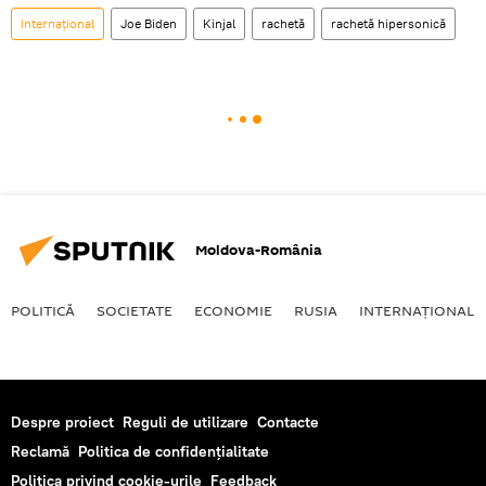
Internaţional
Joe Biden
Kinjal
rachetă
rachetă hipersonică
Moldova-România
POLITICĂ
SOCIETATE
ECONOMIE
RUSIA
INTERNAŢIONAL
Despre proiect
Reguli de utilizare
Contacte
Reclamă
Politica de confidențialitate
Politica privind cookie-urile
Feedback