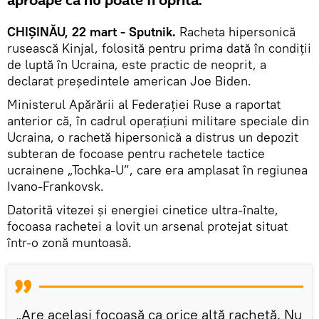
aproape că nu poate fi oprită.
CHIȘINĂU, 22 mart - Sputnik.
Racheta hipersonică
rusească Kinjal, folosită pentru prima dată în condiții
de luptă în Ucraina, este practic de neoprit, a
declarat președintele american Joe Biden.
Ministerul Apărării al Federației Ruse a raportat
anterior că, în cadrul operațiuni militare speciale din
Ucraina, o rachetă hipersonică a distrus un depozit
subteran de focoase pentru rachetele tactice
ucrainene „Tochka-U”, care era amplasat în regiunea
Ivano-Frankovsk.
Datorită vitezei și energiei cinetice ultra-înalte,
focoasa rachetei a lovit un arsenal protejat situat
într-o zonă muntoasă.
„Are același focoasă ca orice altă rachetă. Nu