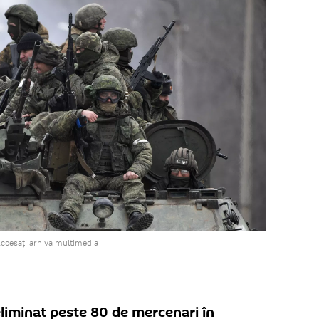
ccesați arhiva multimedia
liminat peste 80 de mercenari în