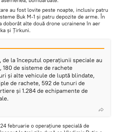
de asemenea, bombardate.
itare au fost lovite peste noapte, inclusiv patru
steme Buk M-1 și patru depozite de arme. În
 a doborât alte două drone ucrainene în aer
a și Țirkuni.
, de la începutul operațiunii speciale au
e, 180 de sisteme de rachete
ri și alte vehicule de luptă blindate,
iple de rachete, 592 de tunuri de
ortiere și 1.284 de echipamente de
ale.
24 februarie o operațiune specială de