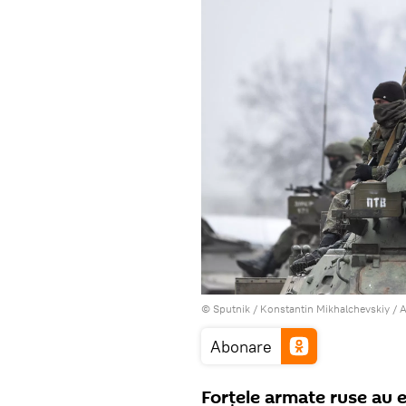
© Sputnik / Konstantin Mikhalchevskiy
/
A
Abonare
Forțele armate ruse au e