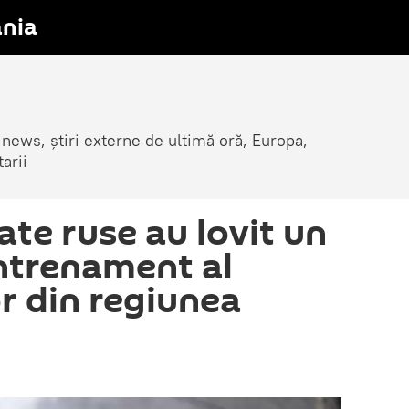
nia
 news, știri externe de ultimă oră, Europa,
arii
ate ruse au lovit un
ntrenament al
r din regiunea