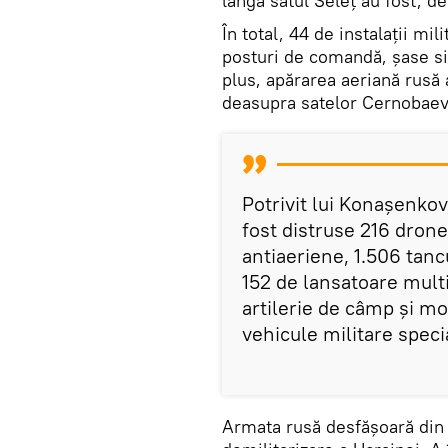
lângă satul Seleț au fost, 
În total, 44 de instalații mil
posturi de comandă, șase si
plus, apărarea aeriană rusă
deasupra satelor Cernobaevk
Potrivit lui Konașenkov
fost distruse 216 dron
antiaeriene, 1.506 tancu
152 de lansatoare mult
artilerie de câmp și m
vehicule militare speci
Armata rusă desfășoară din 