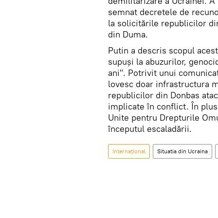
demilitarizare a Ucrainei. A 
semnat decretele de recunoa
la solicitările republicilor 
din Duma.
Putin a descris scopul acest
supuși la abuzurilor, genoci
ani". Potrivit unui comunicat
lovesc doar infrastructura mi
republicilor din Donbas atac
implicate în conflict. În plus
Unite pentru Drepturile Omulu
începutul escaladării.
Internaţional
Situatia din Ucraina