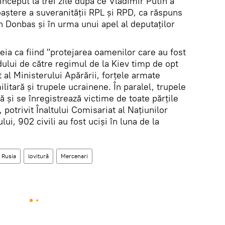
început la trei zile după ce Vladimir Putin a
ștere a suveranității RPL și RPD, ca răspuns
din Donbas și în urma unui apel al deputaților
eia ca fiind "protejarea oamenilor care au fost
dului de către regimul de la Kiev timp de opt
 al Ministerului Apărării, forțele armate
litară și trupele ucrainene. În paralel, trupele
ă și se înregistrează victime de toate părțile
, potrivit Înaltului Comisariat al Națiunilor
i, 902 civili au fost uciși în luna de la
Rusia
lovitură
Mercenari