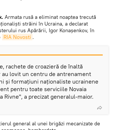
k.
Armata rusă a eliminat noaptea trecută
onaliști străini în Ucraina, a declarat
sterului rus Apărării, Igor Konașenkov, în
e
RIA Novosti
.
e, rachete de croazieră de înaltă
er au lovit un centru de antrenament
i și formațiuni naționaliste ucrainene
ent pentru toate serviciile Novaia
 Rivne", a precizat generalul-maior.
tierul general al unei brigăzi mecanizate de