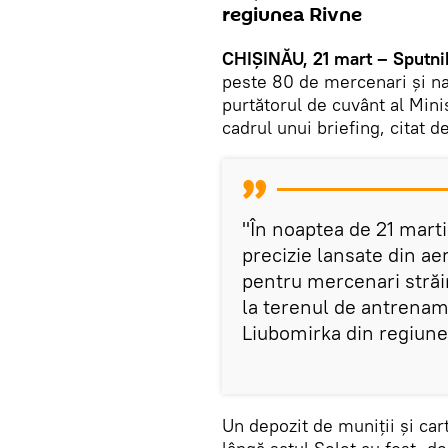
regiunea Rivne
CHIȘINĂU, 21 mart – Sputni
peste 80 de mercenari și nați
purtătorul de cuvânt al Mini
cadrul unui briefing, citat d
"În noaptea de 21 marti
precizie lansate din a
pentru mercenari străin
la terenul de antrenam
Liubomirka din regiunea
Un depozit de muniții și car