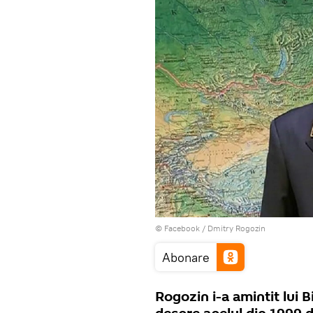
© Facebook /
Dmitry Rogozin
Abonare
Rogozin i-a amintit lui B