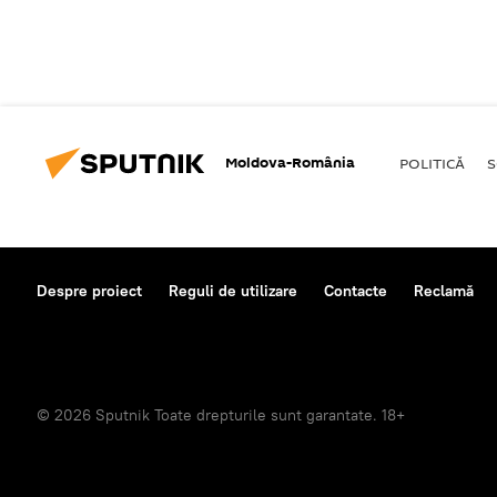
Moldova-România
POLITICĂ
S
Despre proiect
Reguli de utilizare
Contacte
Reclamă
© 2026 Sputnik Toate drepturile sunt garantate. 18+