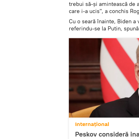
trebui să-și amintească de a
care i-a ucis", a conchis Ro
Cu o seară înainte, Biden a v
referindu-se la Putin, spunâ
Internaţional
Peskov consideră ina