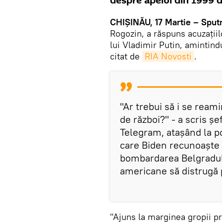
despre apelul din 1999 
CHIȘINĂU, 17 Martie – Sput
Rogozin, a răspuns acuzații
lui Vladimir Putin, amintind
citat de
RIA Novosti
.
"Ar trebui să i se ream
de război?" - a scris șe
Telegram, atașând la po
care Biden recunoaște c
bombardarea Belgradului
americane să distrugă 
"Ajuns la marginea gropii p