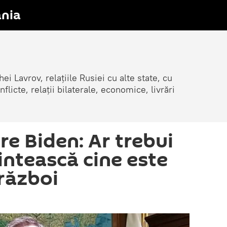
nia
ei Lavrov, relațiile Rusiei cu alte state, cu
cte, relații bilaterale, economice, livrări
re Biden: Ar trebui
intească cine este
 război