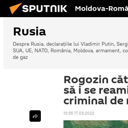
Moldova-Româ
Rusia
Despre Rusia, declarațiile lui Vladimir Putin, Sergh
SUA, UE, NATO, România, Moldova, armament, confli
de gaz
Rogozin căt
să i se ream
criminal de
10:55 17.03.2022