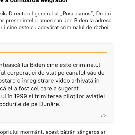
de a bombarda Belgradul
nik.
Directorul general al „Roscosmos”, Dmitri
lor președintelui american Joe Biden la adresa
u-i cine este cu adevărat criminalul de război,
intească lui Biden cine este criminalul
ful corporației de stat pe canalul său de
stare o înregistrare video arhivată în
ă el a fost cel care a sugerat
 în 1999 și trimiterea piloților aviației
podurile de pe Dunăre.
ropriului mormânt, acest bătrân sângeros ar