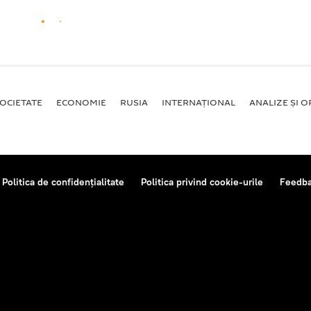
OCIETATE
ECONOMIE
RUSIA
INTERNAŢIONAL
ANALIZE ȘI OP
Politica de confidențialitate
Politica privind cookie-urile
Feedb