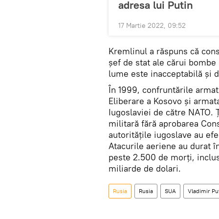
adresa lui Putin
17 Martie 2022, 09:52
Kremlinul a răspuns că consi
șef de stat ale cărui bombe
lume este inacceptabilă și d
În 1999, confruntările armat
Eliberare a Kosovo și armat
Iugoslaviei de către NATO. Ț
militară fără aprobarea Cons
autoritățile iugoslave au ef
Atacurile aeriene au durat î
peste 2.500 de morți, inclus
miliarde de dolari.
Rusia
Rusia
SUA
Vladimir Pu