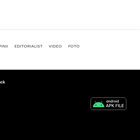
INII
EDITORIALIST
VIDEO
FOTO
ack