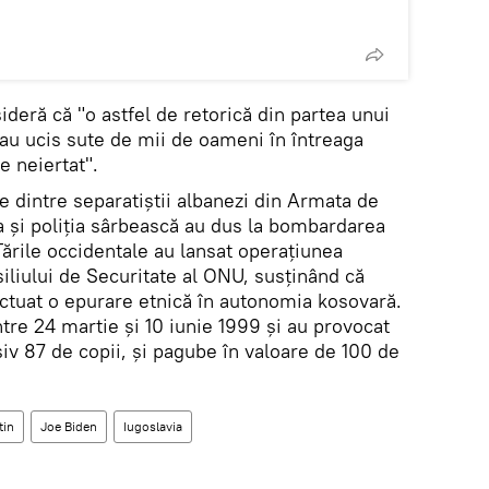
deră că "o astfel de retorică din partea unui
 au ucis sute de mii de oameni în întreaga
e neiertat".
e dintre separatiștii albanezi din Armata de
a și poliția sârbească au dus la bombardarea
ările occidentale au lansat operațiunea
iliului de Securitate al ONU, susținând că
ectuat o epurare etnică în autonomia kosovară.
ntre 24 martie și 10 iunie 1999 și au provocat
iv 87 de copii, și pagube în valoare de 100 de
tin
Joe Biden
Iugoslavia