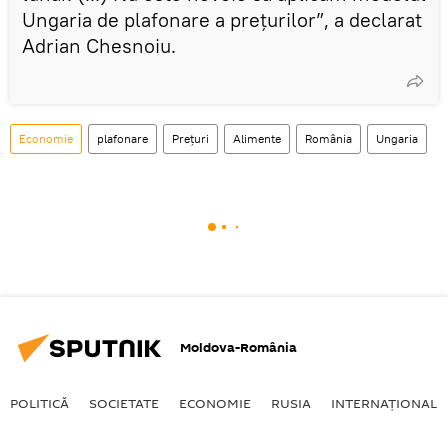
Ungaria de plafonare a prețurilor”, a declarat
Adrian Chesnoiu.
Economie
plafonare
Prețuri
Alimente
România
Ungaria
Moldova-România
POLITICĂ
SOCIETATE
ECONOMIE
RUSIA
INTERNAŢIONAL