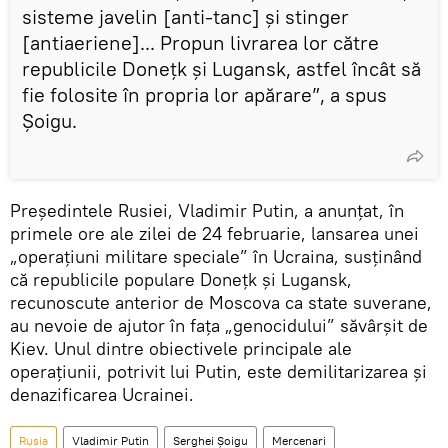
sisteme javelin [anti-tanc] și stinger
[antiaeriene]... Propun livrarea lor către
republicile Donețk și Lugansk, astfel încât să
fie folosite în propria lor apărare”, a spus
Şoigu.
Președintele Rusiei, Vladimir Putin, a anunțat, în
primele ore ale zilei de 24 februarie, lansarea unei
„operațiuni militare speciale” în Ucraina, susținând
că republicile populare Donețk și Lugansk,
recunoscute anterior de Moscova ca state suverane,
au nevoie de ajutor în fața „genocidului” săvârşit de
Kiev. Unul dintre obiectivele principale ale
operațiunii, potrivit lui Putin, este demilitarizarea și
denazificarea Ucrainei.
Rusia
Vladimir Putin
Serghei Șoigu
Mercenari