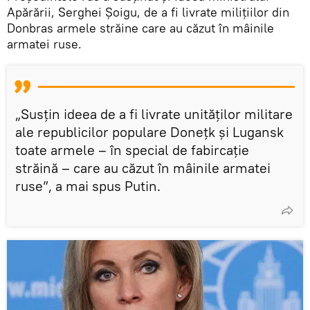
Apărării, Serghei Șoigu, de a fi livrate milițiilor din
Donbras armele străine care au căzut în mâinile
armatei ruse.
„Susțin ideea de a fi livrate unităților militare
ale republicilor populare Donețk și Lugansk
toate armele – în special de fabircaţie
străină – care au căzut în mâinile armatei
ruse”, a mai spus Putin.