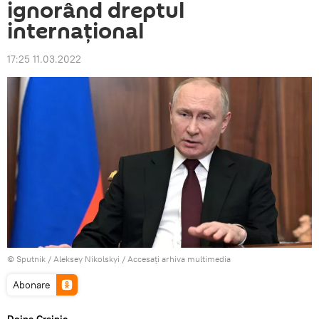
ignorând dreptul
internațional
17:25 11.03.2022
© Sputnik / Aleksey Nikolskyi
/
Accesați arhiva multimedia
Abonare